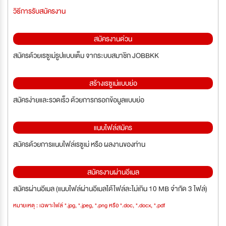
วิธีการรับสมัครงาน
สมัครงานด่วน
สมัครด้วยเรซูเม่รูปแบบเต็ม จากระบบสมาชิก JOBBKK
สร้างเรซูเม่แบบย่อ
สมัครง่ายและรวดเร็ว ด้วยการกรอกข้อมูลแบบย่อ
แนบไฟล์สมัคร
สมัครด้วยการแนบไฟล์เรซูเม่ หรือ ผลงานของท่าน
สมัครงานผ่านอีเมล
สมัครผ่านอีเมล (แนบไฟล์ผ่านอีเมลได้ไฟล์ละไม่เกิน 10 MB จำกัด 3 ไฟล์)
หมายเหตุ : เฉพาะไฟล์ *.jpg, *.jpeg, *.png หรือ *.doc, *.docx, *.pdf