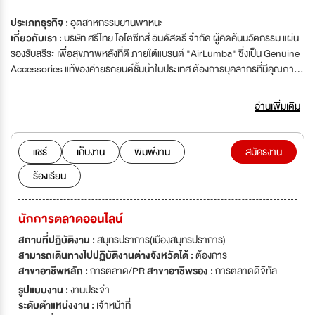
ประเภทธุรกิจ :
อุตสาหกรรมยานพาหนะ
เกี่ยวกับเรา :
บริษัท ศรีไทย โอโตซีทส์ อินดัสตรี จำกัด ผู้คิดค้นนวัตกรรม แผ่น
รองรับสรีระ เพื่อสุขภาพหลังที่ดี ภายใต้แบรนด์ "AirLumba" ซึ่งเป็น Genuine
Accessories แท้ของค่ายรถยนต์ชั้นนำในประเทศ ต้องการบุคลากรที่มีคุณภาพ
รักความก้าวหน้า มีความเขื่อมั่นในตนเอง และกำลังมองหาโอกาศสร้างความ
มั่นคง ถ้าคุณคือคนมีคุณภาพ และพร้อมจะร่วมงานเป็นส่วนหนึ่งในองค์กร
อ่านเพิ่มเติม
คุณภาพ เรามีโอกาสดีๆ รอคุณอยู่
แชร์
เก็บงาน
พิมพ์งาน
สมัครงาน
ร้องเรียน
นักการตลาดออนไลน์
สถานที่ปฏิบัติงาน :
สมุทรปราการ(เมืองสมุทรปราการ)
สามารถเดินทางไปปฏิบัติงานต่างจังหวัดได้ :
ต้องการ
สาขาอาชีพหลัก :
การตลาด/PR
สาขาอาชีพรอง :
การตลาดดิจิทัล
รูปแบบงาน :
งานประจำ
ระดับตำแหน่งงาน :
เจ้าหน้าที่