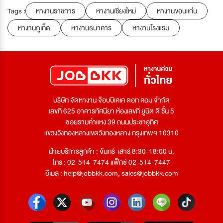
Tags :
หางานราชการ
หางานเชียงใหม่
หางานขอนแก่น
หางานภูเก็ต
หางานธนาคาร
หางานโรงแรม
บริษัท จัดหางาน จ๊อบบีเคเค ดอท คอม จำกัด
เลขที่ 625 อาคารทัศนียา ห้องเลขที่ ยูนิต ดี ชั้น 5
ซอยรามคำแหง 39 ถนนประชาอุทิศ
แขวงวังทองหลางเขตวังทองหลาง กรุงเทพฯ 10310
ฝ่ายบริการลูกค้า : จันทร์-เสาร์ 8:30-18:00 น.
โทร : 02-514-7474 แฟ็กซ์ 02-514-7447
อีเมล :
help@jobbkk.com
,
sales@jobbkk.com