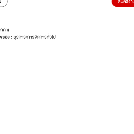
น
สมัครงา
ูกกา)
พรอง :
ธุรการ/การจัดการทั่วไป