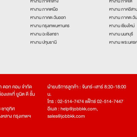
หางาน ภาคกลาง
หางาน ภาคใต้
หางาน ภาคเหนือ
หางาน ภาคอีสา
หางาน ภาคตะวันออก
หางาน ภาคตะวั
หางาน กรุงเทพมหานคร
หางาน เชียงใหม่
หางาน ฉะเชิงเทรา
หางาน นนทบุรี
หางาน ปทุมธานี
หางาน พระนครศ
คเค ดอท คอม จำกัด
ฝ่ายบริการลูกค้า : จันทร์-เสาร์ 8:30-18:00
งเลขที่ ยูนิต ดี ชั้น
น.
โทร : 02-514-7474 แฟ็กซ์ 02-514-7447
ชาอุทิศ
อีเมล :
help@jobbkk.com
,
องหลาง กรุงเทพฯ
sales@jobbkk.com