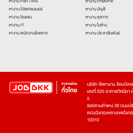
หางาน Part Time
หางาน การตลาด
หางาน โปรแกรมเมอร์
หางาน บัญชี
หางาน โรงแรม
หางาน ธุรการ
หางาน IT
หางาน ในห้าง
หางาน พนักงานชั่วคราว
หางาน ประชาสัมพันธ์
บริษัท จัดหางาน จ๊อบบีเ
เลขที่ 625 อาคารทัศนียา ห้อ
5
ซอยรามคำแหง 39 ถนนประ
แขวงวังทองหลางเขตวังท
10310