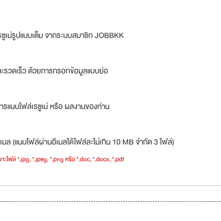
รซูเม่รูปแบบเต็ม จากระบบสมาชิก JOBBKK
ละรวดเร็ว ด้วยการกรอกข้อมูลแบบย่อ
ารแนบไฟล์เรซูเม่ หรือ ผลงานของท่าน
เมล (แนบไฟล์ผ่านอีเมลได้ไฟล์ละไม่เกิน 10 MB จำกัด 3 ไฟล์)
าะไฟล์ *.jpg, *.jpeg, *.png หรือ *.doc, *.docx, *.pdf