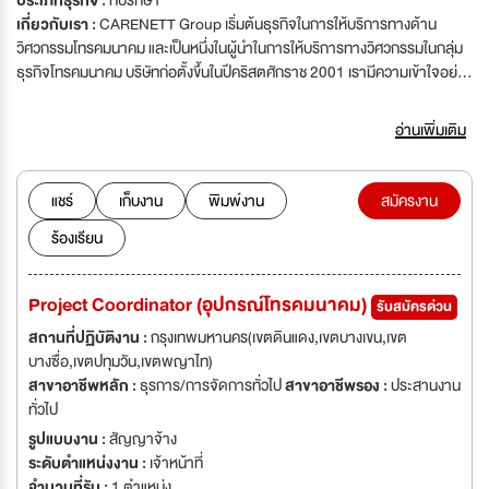
ประเภทธุรกิจ :
ที่ปรึกษา
เกี่ยวกับเรา :
CARENETT Group เริ่มต้นธุรกิจในการให้บริการทางด้าน
วิศวกรรมโทรคมนาคม และเป็นหนึ่งในผู้นำในการให้บริการทางวิศวกรรมในกลุ่ม
ธุรกิจโทรคมนาคม บริษัทก่อตั้งขึ้นในปีคริสตศักราช 2001 เรามีความเข้าใจอย่าง
ลึกซื้งในองค์ประกอบและปัจจัยสำคัญในการดำเนินธุรกิจ ประกอบกับความรู้
ความเชี่ยวชาญของบุคคลากรในทุกระดับ ส่งผลให้เราประสบความสำเร็จในด้าน
อ่านเพิ่มเติม
การให้บริการด้านการสรรหาทรัพยากรบุคคลให้กับลูกค้าอย่างต่อเนื่อง
แชร์
เก็บงาน
พิมพ์งาน
สมัครงาน
ร้องเรียน
Project Coordinator (อุปกรณ์โทรคมนาคม)
รับสมัครด่วน
สถานที่ปฏิบัติงาน :
กรุงเทพมหานคร(เขตดินแดง,เขตบางเขน,เขต
บางซื่อ,เขตปทุมวัน,เขตพญาไท)
สาขาอาชีพหลัก :
ธุรการ/การจัดการทั่วไป
สาขาอาชีพรอง :
ประสานงาน
ทั่วไป
รูปแบบงาน :
สัญญาจ้าง
ระดับตำแหน่งงาน :
เจ้าหน้าที่
จำนวนที่รับ :
1 ตำแหน่ง