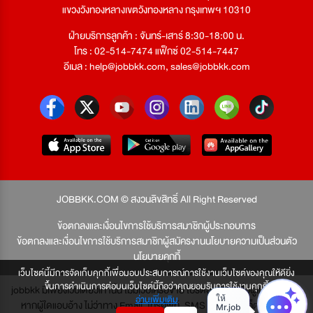
แขวงวังทองหลางเขตวังทองหลาง กรุงเทพฯ 10310
ฝ่ายบริการลูกค้า : จันทร์-เสาร์ 8:30-18:00 น.
โทร : 02-514-7474 แฟ็กซ์ 02-514-7447
อีเมล :
help@jobbkk.com
,
sales@jobbkk.com
JOBBKK.COM © สงวนลิขสิทธิ์ All Right Reserved
ข้อตกลงและเงื่อนไขการใช้บริการสมาชิกผู้ประกอบการ
ข้อตกลงและเงื่อนไขการใช้บริการสมาชิกผู้สมัครงาน
นโยบายความเป็นส่วนตัว
นโยบายคุกกี้
เว็บไซต์นี้มีการจัดเก็บคุกกี้เพื่อมอบประสบการณ์การใช้งานเว็บไซต์ของคุณให้ดียิ่ง
ขึ้นการดำเนินการต่อบนเว็บไซต์นี้ถือว่าคุณยอมรับการใช้งานคุกกี้
jobbkk มีเพียงเว็บเดียวเท่านั้น ไม่มีเว็บเครือข่าย โปรดอย่าหลงเชื่อผู้แอบอ้าง และ
อ่านเพิ่มเติม
หากผู้ใดแอบอ้าง ไม่ว่าทาง Email, โทรศัพท์, SMS หรือทางใดก็ตาม จะถูก