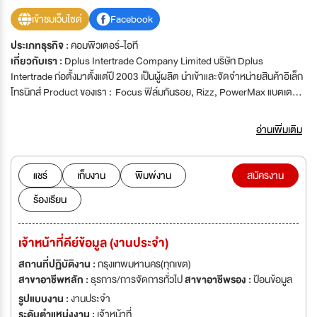
เข้าชมเว็บไซต์
Facebook
ประเภทธุรกิจ :
คอมพิวเตอร์-ไอที
เกี่ยวกับเรา :
Dplus Intertrade Company Limited บริษัท Dplus
Intertrade ก่อตั้งมาตั้งแต่ปี 2003 เป็นผู้ผลิต นำเข้าและจัดจำหน่ายสินค้าอิเล็ก
โทรนิกส์ Product ของเรา : Focus ฟิล์มกันรอย, Rizz, PowerMax แบตเตอรี่
สำรอง, CUBE Multimedia, iFox Aircard, Why Mobile Accessories สาย
ชาร์ตคุณภาพสูง, BeWell สินค้าเพื่อสุขภาพ และแบรนด์อื่น ๆ สินค้าของเราจัด
อ่านเพิ่มเติม
จำหน่ายโดยมีสถานวางจำหน่ายมากมาย เช่น 7-11 ทั้วประเทศ, iStudio, SE-
ED, Com7, J-Mart, Mobile Shop ต่าง ๆ และร้านค้าปลีกทั่วประเทศ ซึ่งใน
ปัจจุบันเรามีพนักงานทั้งหมดประมาณ 800 ท่าน ทั้งที่ประจำที่ประเทศไทยและ
แชร์
เก็บงาน
พิมพ์งาน
สมัครงาน
ประเทศจีน
ร้องเรียน
เจ้าหน้าที่คีย์ข้อมูล (งานประจำ)
สถานที่ปฏิบัติงาน :
กรุงเทพมหานคร(ทุกเขต)
สาขาอาชีพหลัก :
ธุรการ/การจัดการทั่วไป
สาขาอาชีพรอง :
ป้อนข้อมูล
รูปแบบงาน :
งานประจำ
ระดับตำแหน่งงาน :
เจ้าหน้าที่