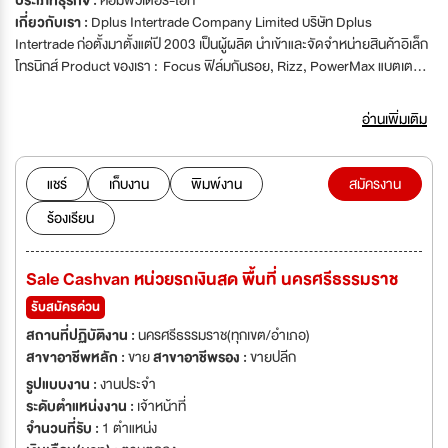
ประเภทธุรกิจ :
คอมพิวเตอร์-ไอที
เกี่ยวกับเรา :
Dplus Intertrade Company Limited บริษัท Dplus
Intertrade ก่อตั้งมาตั้งแต่ปี 2003 เป็นผู้ผลิต นำเข้าและจัดจำหน่ายสินค้าอิเล็ก
โทรนิกส์ Product ของเรา : Focus ฟิล์มกันรอย, Rizz, PowerMax แบตเตอรี่
สำรอง, CUBE Multimedia, iFox Aircard, Why Mobile Accessories สาย
ชาร์ตคุณภาพสูง, BeWell สินค้าเพื่อสุขภาพ และแบรนด์อื่น ๆ สินค้าของเราจัด
อ่านเพิ่มเติม
จำหน่ายโดยมีสถานวางจำหน่ายมากมาย เช่น 7-11 ทั้วประเทศ, iStudio, SE-
ED, Com7, J-Mart, Mobile Shop ต่าง ๆ และร้านค้าปลีกทั่วประเทศ ซึ่งใน
ปัจจุบันเรามีพนักงานทั้งหมดประมาณ 800 ท่าน ทั้งที่ประจำที่ประเทศไทยและ
แชร์
เก็บงาน
พิมพ์งาน
สมัครงาน
ประเทศจีน
ร้องเรียน
Sale Cashvan หน่วยรถเงินสด พื้นที่ นครศรีธรรมราช
รับสมัครด่วน
สถานที่ปฏิบัติงาน :
นครศรีธรรมราช(ทุกเขต/อำเภอ)
สาขาอาชีพหลัก :
ขาย
สาขาอาชีพรอง :
ขายปลีก
รูปแบบงาน :
งานประจำ
ระดับตำแหน่งงาน :
เจ้าหน้าที่
จำนวนที่รับ :
1 ตำแหน่ง