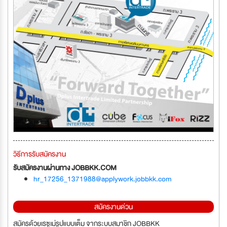
วิธีการรับสมัครงาน
รับสมัครงานผ่านทาง JOBBKK.COM
hr_17256_1371988@applywork.jobbkk.com
สมัครงานด่วน
สมัครด้วยเรซูเม่รูปแบบเต็ม จากระบบสมาชิก JOBBKK