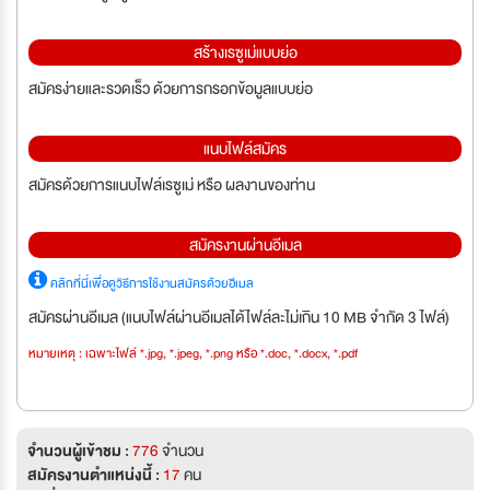
สร้างเรซูเม่แบบย่อ
สมัครง่ายและรวดเร็ว ด้วยการกรอกข้อมูลแบบย่อ
แนบไฟล์สมัคร
สมัครด้วยการแนบไฟล์เรซูเม่ หรือ ผลงานของท่าน
สมัครงานผ่านอีเมล
คลิกที่นี่เพื่อดูวิธีการใช้งานสมัครด้วยอีเมล
สมัครผ่านอีเมล (แนบไฟล์ผ่านอีเมลได้ไฟล์ละไม่เกิน 10 MB จำกัด 3 ไฟล์)
หมายเหตุ : เฉพาะไฟล์ *.jpg, *.jpeg, *.png หรือ *.doc, *.docx, *.pdf
จำนวนผู้เข้าชม :
776
จำนวน
สมัครงานตำแหน่งนี้ :
17
คน