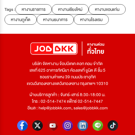
Tags :
หางานราชการ
หางานเชียงใหม่
หางานขอนแก่น
หางานภูเก็ต
หางานธนาคาร
หางานโรงแรม
บริษัท จัดหางาน จ๊อบบีเคเค ดอท คอม จำกัด
เลขที่ 625 อาคารทัศนียา ห้องเลขที่ ยูนิต ดี ชั้น 5
ซอยรามคำแหง 39 ถนนประชาอุทิศ
แขวงวังทองหลางเขตวังทองหลาง กรุงเทพฯ 10310
ฝ่ายบริการลูกค้า : จันทร์-เสาร์ 8:30-18:00 น.
โทร : 02-514-7474 แฟ็กซ์ 02-514-7447
อีเมล :
help@jobbkk.com
,
sales@jobbkk.com