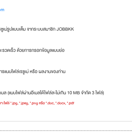
om
รซูเม่รูปแบบเต็ม จากระบบสมาชิก JOBBKK
ละรวดเร็ว ด้วยการกรอกข้อมูลแบบย่อ
ารแนบไฟล์เรซูเม่ หรือ ผลงานของท่าน
เมล (แนบไฟล์ผ่านอีเมลได้ไฟล์ละไม่เกิน 10 MB จำกัด 3 ไฟล์)
าะไฟล์ *.jpg, *.jpeg, *.png หรือ *.doc, *.docx, *.pdf