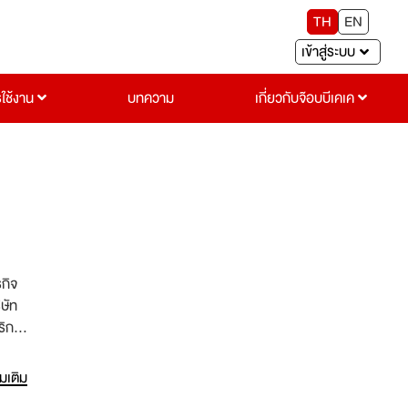
TH
EN
เข้าสู่ระบบ
รใช้งาน
บทความ
เกี่ยวกับจ๊อบบีเคเค
ษัท
ริการ
หลัก
่มเติม
ความ