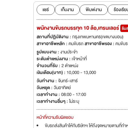
ต้องการให้กับลูกค
ควบคุมอย่างเป็นระบ
แชร์
เก็บงาน
พิมพ์งาน
ร้องเรีย
ไปยังลูกค้าเป้าหมาย บริษัทฯ ไม่หยุดพัฒนาและเติบโตอย่างต่อเนื่อง และมีแผนงานขยายสินค้าและธุ
จึงมีความต้องการผู
พนักงานขับรถบรรทุก 10 ล้อ,เทรนเลอร์
รับ
สถานที่ปฏิบัติงาน :
กรุงเทพมหานคร(เขตบางบอน)
สาขาอาชีพหลัก :
คนขับรถ
สาขาอาชีพรอง :
คนขับร
รูปแบบงาน :
งานประจำ
ระดับตำแหน่งงาน :
เจ้าหน้าที่
จำนวนที่รับ :
2 ตำแหน่ง
เงินเดือน(บาท) :
10,000 - 13,000
วันทำงาน :
จันทร์-เสาร์
วันหยุด :
วันอาทิตย์
เวลาทำงาน :
08:00 - 17:00
เวลาทำงานอื่นๆ :
ไม่ระบุ
หน้าที่ความรับผิดชอบ
ขับรถส่งสินค้าให้กับริษัทฯ ให้ถึงจุดหมายตามที่ก