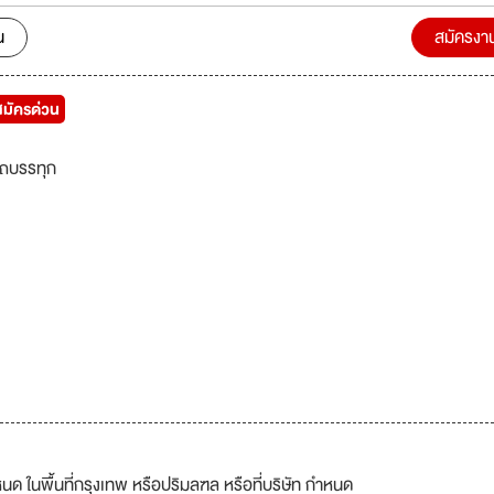
้าทั้งด้านราคา คุณภาพและบริการได้อย่างลงตัว ทุกกระบวนการได้ถูกตรวจสอ
บ โดยผู้บริหารและพนักงานในองค์กร อย่างตั้งใจและมุ่งมั่น ก่อนที่สินค้าจะถูก
น
สมัครงา
รกิจ
้ที่มีประสบการณ์และมีความตั้งใจ เข้ามาช่วยพัฒนาและร่วมงานกับเรา
สมัครด่วน
ถบรรทุก
ำหนด ในพื้นที่กรุงเทพ หรือปริมลฑล หรือที่บริษัท กำหนด