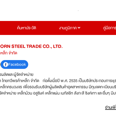
ค้นหาประวัติ
งานภูมิภาค
คู่มือกา
ORN STEEL TRADE CO., LTD.
เหล็ก จำกัด
Facebook
รผลิตและผู้จัดจำหน่าย
พรค้าเหล็ก จำกัด ก่อตั้งเมื่อปี พ.ศ. 2535 เป็นบริษัทประกอบการธุรกิจ
หล็กครบวงจร เพื่อรองรับบริษัทผู้ผลิตสินค้าอุตสาหกรรม มีทุนจดทะเบียนบริ
จำหน่าย เหล็กม้วน อลูซิงค์ เหล็กแผ่น เมทัลชีท สังกะสี ซิงค์เทา และอื่นๆ มีบ
ละซอยเหล็ก ตามขนาดที่ลูกค้าต้องการ ด้วยเครื่องจักรที่ทันสมัย โดยมีสินค้า
ใต้แบรนด์ "ไดมอนด์พรีเมี่ยม" จัดจำหน่ายโดยไทยทวีพร บริษัท ไทยทวีพรค้า
อ่านเพิ
ลากรที่เชี่ยวชาญทางด้านเหล็ก และอลูซิงค์เมทัลชีทเป็นอย่างพิเศษ ตอบสนอง