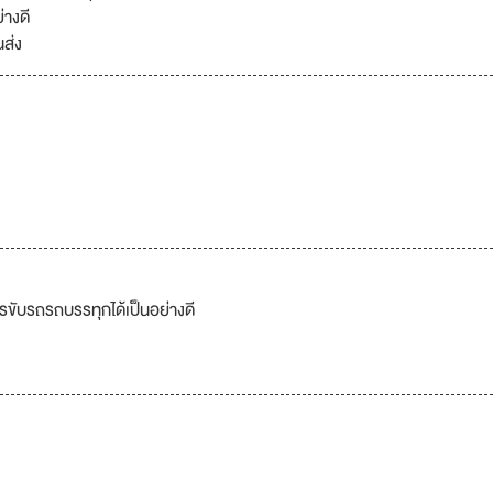
างดี
ส่ง
รขับรถรถบรรทุกได้เป็นอย่างดี