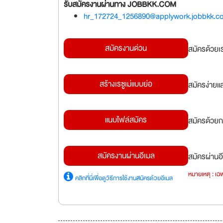
รับสมัครงานผ่านทาง JOBBKK.COM
hr_172724_1256890@applywork.jobbkk.c
สมัครงานด่วน
สมัครด้วยเ
สร้างเรซูเม่แบบย่อ
สมัครง่ายแ
แนบไฟล์สมัคร
สมัครด้วยก
สมัครงานผ่านอีเมล
สมัครผ่านอี
หมายเหตุ : เฉพ
คลิกที่นี่เพื่อดูวิธีการใช้งานสมัครด้วยอีเมล