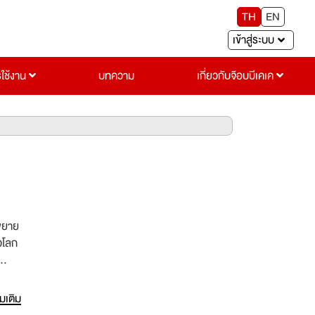
TH
EN
เข้าสู่ระบบ
รใช้งาน
บทความ
เกี่ยวกับจ๊อบบีเคเค
รขยาย
วโลก
่
่มเติม