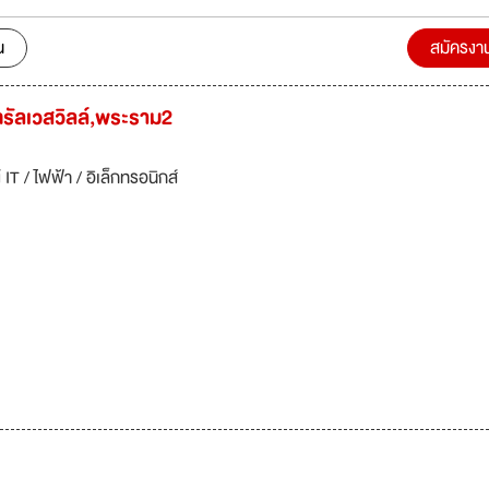
น
สมัครงา
ทรัลเวสวิลล์,พระราม2
IT / ไฟฟ้า / อิเล็กทรอนิกส์