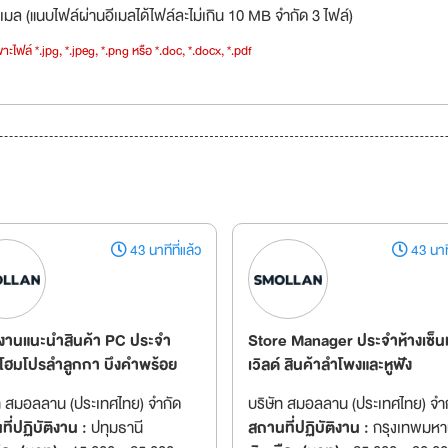
เมล (แนบไฟล์ผ่านอีเมลได้ไฟล์ละไม่เกิน 10 MB จำกัด 3 ไฟล์)
าะไฟล์ *.jpg, *.jpeg, *.png หรือ *.doc, *.docx, *.pdf
43 นาทีที่แล้ว
43 นาที
งานแนะนำสินค้า PC ประจำ
Store Manager ประจำห้างเซ็น
โฮมโปรลำลูกกา บึงคำพร้อย
เวิลด์ สินค้าลำโพงและหูฟัง
ท สมอลลาน (ประเทศไทย) จำกัด
บริษัท สมอลลาน (ประเทศไทย) จำ
ี่ปฏิบัติงาน :
ปทุมธานี
สถานที่ปฏิบัติงาน :
กรุงเทพมห