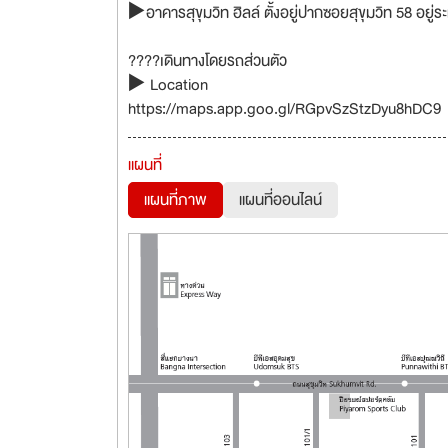
▶️อาคารสุขุมวิท ฮิลล์ ตั้งอยู่ปากซอยสุขุมวิท 58 อย
????เดินทางโดยรถส่วนตัว
▶️ Location
https://maps.app.goo.gl/RGpvSzStzDyu8hDC9
แผนที่
แผนที่ภาพ
แผนที่ออนไลน์