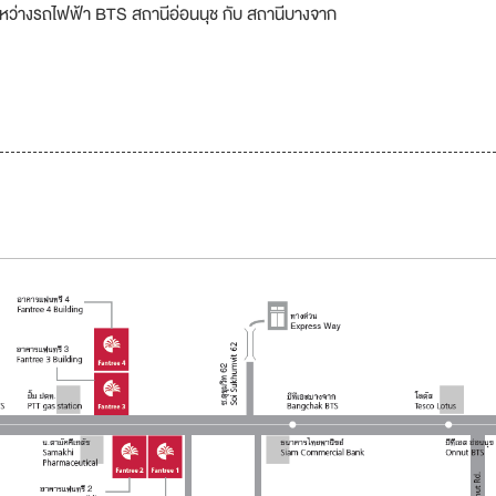
ู่ระหว่างรถไฟฟ้า BTS สถานีอ่อนนุช กับ สถานีบางจาก