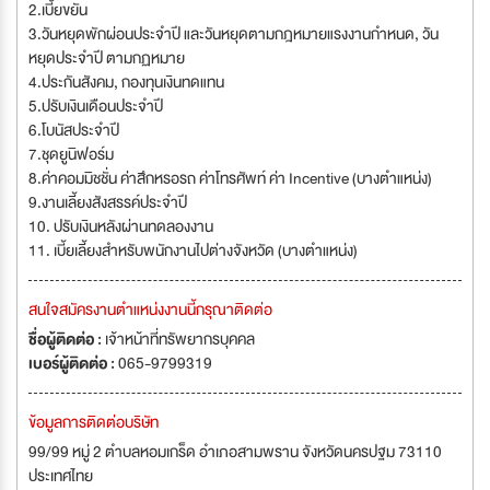
2.เบี้ยขยัน
3.วันหยุดพักผ่อนประจำปี และวันหยุดตามกฎหมายแรงงานกำหนด, วัน
หยุดประจำปี ตามกฏหมาย
4.ประกันสังคม, กองทุนเงินทดแทน
5.ปรับเงินเดือนประจำปี
6.โบนัสประจำปี
7.ชุดยูนิฟอร์ม
8.ค่าคอมมิชชั่น ค่าสึกหรอรถ ค่าโทรศัพท์ ค่า Incentive (บางตำแหน่ง)
9.งานเลี้ยงสังสรรค์ประจำปี
10. ปรับเงินหลังผ่านทดลองงาน
11. เบี้ยเลี้ยงสำหรับพนักงานไปต่างจังหวัด (บางตำแหน่ง)
สนใจสมัครงานตำแหน่งงานนี้กรุณาติดต่อ
ชื่อผู้ติดต่อ :
เจ้าหน้าที่ทรัพยากรบุคคล
เบอร์ผู้ติดต่อ :
065-9799319
ข้อมูลการติดต่อบริษัท
99/99 หมู่ 2 ตำบลหอมเกร็ด อำเภอสามพราน จังหวัดนครปฐม 73110
ประเทศไทย