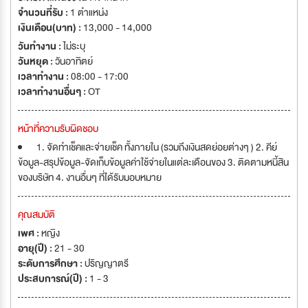
ยูไนเต็ด เซอร์วิส แอนด์ เมนเทนแนนซ์ จำกัด บริการซ่อมบำรุงตู้ไฟฟ้า 4. บริษัท
จำนวนที่รับ :
1 ตำแหน่ง
ยูไนเต็ด ลอว์ จำกัด ให้การบริการด้านกฏหมาย
เงินเดือน(บาท) :
13,000 - 14,000
วันทำงาน :
ไม่ระบุ
วันหยุด :
วันอาทิตย์
เวลาทำงาน :
08:00 - 17:00
เวลาทำงานอื่นๆ :
OT
หน้าที่ความรับผิดชอบ
1. จัดทำเช็คและจ่ายเช็ค ทั้งภายใน (รวมถึงเงินสดย่อยต่างๆ ) 2. คีย์
ข้อมูล-สรุปข้อมูล-จัดเก็บข้อมูลค่าใช้จ่ายในแต่ละเดือนของ 3. ติดตามหนี้สิน
ของบริษัท 4. งานอื่นๆ ที่ได้รับมอบหมาย
คุณสมบัติ
เพศ :
หญิง
อายุ(ปี) :
21 - 30
ระดับการศึกษา :
ปริญญาตรี
ประสบการณ์(ปี) :
1 - 3