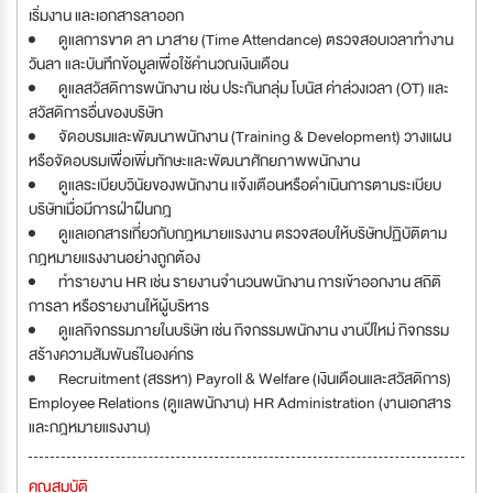
เริ่มงาน และเอกสารลาออก
ดูแลการขาด ลา มาสาย (Time Attendance) ตรวจสอบเวลาทำงาน
วันลา และบันทึกข้อมูลเพื่อใช้คำนวณเงินเดือน
ดูแลสวัสดิการพนักงาน เช่น ประกันกลุ่ม โบนัส ค่าล่วงเวลา (OT) และ
สวัสดิการอื่นของบริษัท
จัดอบรมและพัฒนาพนักงาน (Training & Development) วางแผน
หรือจัดอบรมเพื่อเพิ่มทักษะและพัฒนาศักยภาพพนักงาน
ดูแลระเบียบวินัยของพนักงาน แจ้งเตือนหรือดำเนินการตามระเบียบ
บริษัทเมื่อมีการฝ่าฝืนกฎ
ดูแลเอกสารเกี่ยวกับกฎหมายแรงงาน ตรวจสอบให้บริษัทปฏิบัติตาม
กฎหมายแรงงานอย่างถูกต้อง
ทำรายงาน HR เช่น รายงานจำนวนพนักงาน การเข้าออกงาน สถิติ
การลา หรือรายงานให้ผู้บริหาร
ดูแลกิจกรรมภายในบริษัท เช่น กิจกรรมพนักงาน งานปีใหม่ กิจกรรม
สร้างความสัมพันธ์ในองค์กร
Recruitment (สรรหา) Payroll & Welfare (เงินเดือนและสวัสดิการ)
Employee Relations (ดูแลพนักงาน) HR Administration (งานเอกสาร
และกฎหมายแรงงาน)
คุณสมบัติ