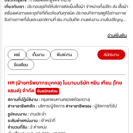
ประเภทธุรกิจ :
การผลิตและผู้จัดจำหน่าย
เกี่ยวกับเรา :
ประกอบธุรกิจให้บริการตัดเย็บเสื้อผ้า จำหน่ายทั้งปลีก-ส่ง เสื้อผ้า
เครื่องแต่งกายและธุรกิจที่เกี่ยวข้องกันทุกชนิด ประกอบกิจการสตูดิโอถ่ายภาพ
รับถ่ายภาพทั้งในและนอกสถานที่ เช่น งานวันเกิด งานแต่งงาน งานรับปรัญญา
ประกอบธุรกิจบริการจัดงานแต่งงานแบบครบวงจร งานแสดงสินค้าและบริการ
ต่างๆ
อ่านเพิ่มเติม
แชร์
เก็บงาน
พิมพ์งาน
สมัครงาน
ร้องเรียน
HR (ฝ่ายทรัพยากรบุคคล) ในนามบริษัท หยิน เทียน (ไทย
แลนด์) จำกัด
รับสมัครด่วน
สถานที่ปฏิบัติงาน :
กรุงเทพมหานคร(เขตห้วยขวาง)
สาขาอาชีพหลัก :
บริหาร/ผู้จัดการ
สาขาอาชีพรอง :
ผู้จัดการทั่วไป
รูปแบบงาน :
งานประจำ
ระดับตำแหน่งงาน :
เจ้าหน้าที่
จำนวนที่รับ :
2 ตำแหน่ง