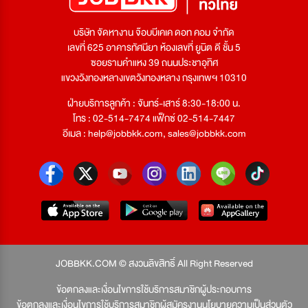
บริษัท จัดหางาน จ๊อบบีเคเค ดอท คอม จำกัด
เลขที่ 625 อาคารทัศนียา ห้องเลขที่ ยูนิต ดี ชั้น 5
ซอยรามคำแหง 39 ถนนประชาอุทิศ
แขวงวังทองหลางเขตวังทองหลาง กรุงเทพฯ 10310
ฝ่ายบริการลูกค้า : จันทร์-เสาร์ 8:30-18:00 น.
โทร : 02-514-7474 แฟ็กซ์ 02-514-7447
อีเมล :
help@jobbkk.com
,
sales@jobbkk.com
JOBBKK.COM © สงวนลิขสิทธิ์ All Right Reserved
ข้อตกลงและเงื่อนไขการใช้บริการสมาชิกผู้ประกอบการ
ข้อตกลงและเงื่อนไขการใช้บริการสมาชิกผู้สมัครงาน
นโยบายความเป็นส่วนตัว