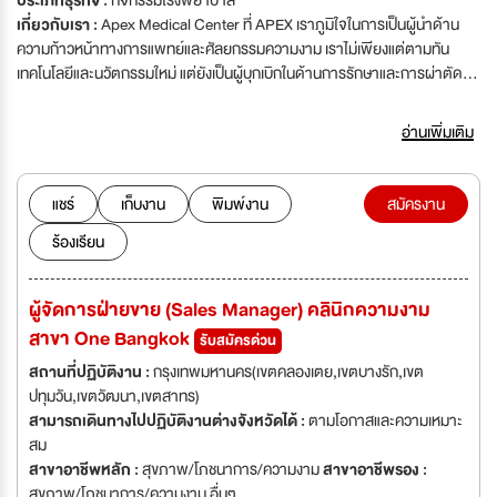
ประเภทธุรกิจ :
กิจกรรมโรงพยาบาล
เกี่ยวกับเรา :
Apex Medical Center ที่ APEX เราภูมิใจในการเป็นผู้นำด้าน
ความก้าวหน้าทางการแพทย์และศัลยกรรมความงาม เราไม่เพียงแต่ตามทัน
เทคโนโลยีและนวัตกรรมใหม่ แต่ยังเป็นผู้บุกเบิกในด้านการรักษาและการผ่าตัด
ทางสุขภาพ ทั้งในเรื่องของการคงความอ่อนเยาว์ เซลล์ต้นกำเนิด การย้ายไขมัน
การลดน้ำหนัก การรักษาด้วยความเย็น ด้วยเทคโนโลยีและเทคนิคที่ทันสมัยและได้
อ่านเพิ่มเติม
รับการรับรอง เมื่อมีนวัตกรรมหรือเทคโนโลยีที่ดีกว่าเปิดตัว เรามั่นใจจะเป็นคน
แรกในภูมิภาคที่จะนำเสนอให้คุณได้สัมผัส เรามีความเชี่ยวชาญในด้านศัลยกรรม
ความงาม การรักษาผิวพรรณต่อต้านวัย การกระชับผิว การทำให้ผิวกระจ่างใส
แชร์
เก็บงาน
พิมพ์งาน
สมัครงาน
การยกกระชับผิว การฟื้นฟูผิว การสลิมและการปรับรูปร่าง การลดน้ำหนัก การ
ร้องเรียน
ดูดไขมัน การปลูกผมด้วยหุ่นยนต์ ทันตกรรมความงาม และบริการด้านสุขภาพ
อีกทั้งโรงพยาบาลของเรายังได้รับการรับรองมาตรฐานทองคำ โดยทีมแพทย์และ
ผู้เชี่ยวชาญที่มีความสามารถและความเชี่ยวชาญสูงสุดในประเทศ
ผู้จัดการฝ่ายขาย (Sales Manager) คลินิกความงาม
สาขา One Bangkok
รับสมัครด่วน
สถานที่ปฏิบัติงาน :
กรุงเทพมหานคร(เขตคลองเตย,เขตบางรัก,เขต
ปทุมวัน,เขตวัฒนา,เขตสาทร)
สามารถเดินทางไปปฏิบัติงานต่างจังหวัดได้ :
ตามโอกาสและความเหมาะ
สม
สาขาอาชีพหลัก :
สุขภาพ/โภชนาการ/ความงาม
สาขาอาชีพรอง :
สุขภาพ/โภชนาการ/ความงาม อื่นๆ