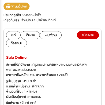
เข้าชมเว็บไซต์
ประเภทธุรกิจ :
ส่งออก-นำเข้า
เกี่ยวกับเรา :
จำหน่ายและนำเข้าเคมีภัณฑ์
แชร์
เก็บงาน
พิมพ์งาน
สมัครงาน
ร้องเรียน
Sale Online
สถานที่ปฏิบัติงาน :
กรุงเทพมหานคร(เขตบางนา,เขตประเวศ,เขต
พระโขนง,เขตสวนหลวง)
สาขาอาชีพหลัก :
ขาย
สาขาอาชีพรอง :
ขายปลีก
รูปแบบงาน :
งานประจำ
ระดับตำแหน่งงาน :
เจ้าหน้าที่
จำนวนที่รับ :
1 ตำแหน่ง
เงินเดือน(บาท) :
ตามตกลง
วันทำงาน :
จันทร์-เสาร์