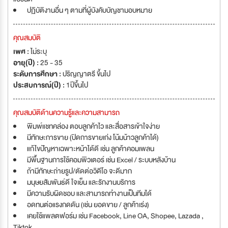
ปฏิบัติงานอื่น ๆ ตามที่ผู้บังคับบัญชามอบหมาย
คุณสมบัติ
เพศ :
ไม่ระบุ
อายุ(ปี) :
25 - 35
ระดับการศึกษา :
ปริญญาตรี ขึ้นไป
ประสบการณ์(ปี) :
1ปีขึ้นไป
คุณสมบัติด้านความรู้และความสามารถ
พิมพ์แชทคล่อง ตอบลูกค้าไว และสื่อสารเข้าใจง่าย
มีทักษะการขาย (ปิดการขายเก่ง โน้มน้าวลูกค้าได้)
แก้ไขปัญหาเฉพาะหน้าได้ดี เช่น ลูกค้าคอมเพลน
มีพื้นฐานการใช้คอมพิวเตอร์ เช่น Excel / ระบบหลังบ้าน
ถ้ามีทักษะถ่ายรูป/ตัดต่อวิดีโอ จะดีมาก
มนุษยสัมพันธ์ดี ใจเย็น และรักงานบริการ
มีความรับผิดชอบ และสามารถทำงานเป็นทีมได้
อดทนต่อแรงกดดัน (เช่น ยอดขาย / ลูกค้าเร่ง)
เคยใช้แพลตฟอร์ม เช่น Facebook, Line OA, Shopee, Lazada ,
Tiktok