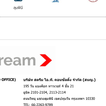
ลุมพินี