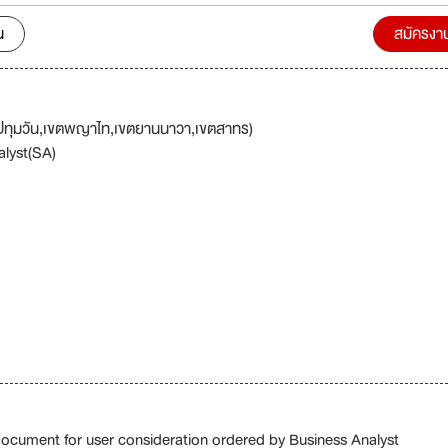
Over 20 years as a digital consultancy, Stream has been strive
น
สมัครงา
 all corporate customers. Our strategy is to combine the principals 
em with understanding business value. Stream contributes towards
nd the Thai society. Today, we have grown to a 300-
 firm led by our Nextgen leaders and supported by a strong senior
ปทุมวัน,เขตพญาไท,เขตยานนาวา,เขตสาทร)
The world is moving fast, and having recognized that, Stream adopt
lyst(SA)
hat we can harness the creative talents of our team members. We
ge of digital solutions, many in mission critical environments in Thail
 Stream will invest in
r commitment to contribute towards Thailand’s digital economy and
. Join us on our exciting digital journey!
document for user consideration ordered by Business Analyst