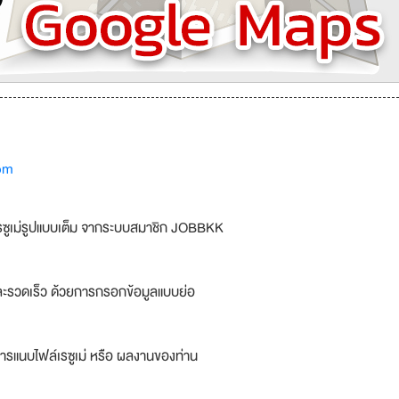
om
รซูเม่รูปแบบเต็ม จากระบบสมาชิก JOBBKK
ละรวดเร็ว ด้วยการกรอกข้อมูลแบบย่อ
ารแนบไฟล์เรซูเม่ หรือ ผลงานของท่าน