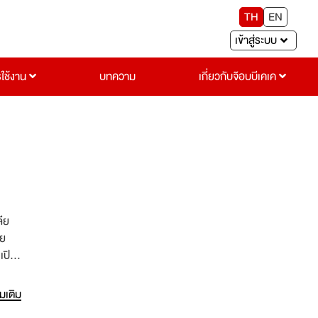
TH
EN
เข้าสู่ระบบ
รใช้งาน
บทความ
เกี่ยวกับจ๊อบบีเคเค
ีย
วย
ปิดให้
 เพื่อ
่มเติม