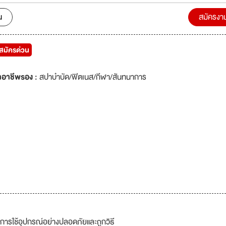
น
สมัครงา
บสมัครด่วน
าอาชีพรอง :
สปาบำบัด/ฟิตเนส/กีฬา/สันทนาการ
การใช้อุปกรณ์อย่างปลอดภัยและถูกวิธี