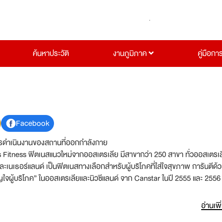
ค้นหาประวัติ
งานภูมิภาค
คู่มือกา
Facebook
รดำเนินงานของสถานที่ออกกำลังกาย
s Fitness ฟิตเนสแนวใหม่จากออสเตรเลีย มีสาขากว่า 250 สาขา ทั่วออสเตรเล
และเนเธอร์แลนด์ เป็นฟิตเนสทางเลือกสำหรับผู้บริโภคที่ใส่ใจสุขภาพ การันตีด้
ใจผู้บริโภค” ในออสเตรเลียและนิวซีแลนด์ จาก Canstar ในปี 2555 และ 2556 เ
ทุกวัน สะดวกสบายและราคาไม่แพง ไม่มีสัญญาผูกมัด ตอบโจทย์ทุกความต้องการ
ายสาขาที่เพิ่มขึ้น
อ่านเพิ