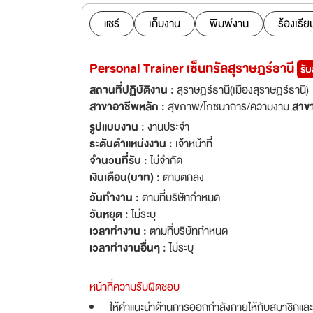
แชร์
เก็บงาน
พิมพ์งาน
ร้องเรีย
Personal Trainer เซ็นทรัลสุราษฎร์ธานี
รั
สถานที่ปฏิบัติงาน :
สุราษฎร์ธานี(เมืองสุราษฎร์ธานี)
สาขาอาชีพหลัก :
สุขภาพ/โภชนาการ/ความงาม
สาข
รูปแบบงาน :
งานประจำ
ระดับตำแหน่งงาน :
เจ้าหน้าที่
จำนวนที่รับ :
ไม่จำกัด
เงินเดือน(บาท) :
ตามตกลง
วันทำงาน :
ตามที่บริษัทกำหนด
วันหยุด :
ไม่ระบุ
เวลาทำงาน :
ตามที่บริษัทกำหนด
เวลาทำงานอื่นๆ :
ไม่ระบุ
หน้าที่ความรับผิดชอบ
ให้คำแนะนำด้านการออกกำลังกายให้กับสมาชิกและ