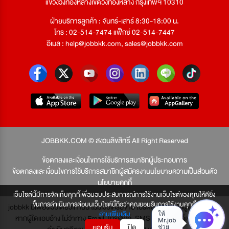
แขวงวังทองหลางเขตวังทองหลาง กรุงเทพฯ 10310
ฝ่ายบริการลูกค้า : จันทร์-เสาร์ 8:30-18:00 น.
โทร : 02-514-7474 แฟ็กซ์ 02-514-7447
อีเมล :
help@jobbkk.com
,
sales@jobbkk.com
JOBBKK.COM © สงวนลิขสิทธิ์ All Right Reserved
ข้อตกลงและเงื่อนไขการใช้บริการสมาชิกผู้ประกอบการ
ข้อตกลงและเงื่อนไขการใช้บริการสมาชิกผู้สมัครงาน
นโยบายความเป็นส่วนตัว
นโยบายคุกกี้
เว็บไซต์นี้มีการจัดเก็บคุกกี้เพื่อมอบประสบการณ์การใช้งานเว็บไซต์ของคุณให้ดียิ่ง
ขึ้นการดำเนินการต่อบนเว็บไซต์นี้ถือว่าคุณยอมรับการใช้งานคุกกี้
jobbkk มีเพียงเว็บเดียวเท่านั้น ไม่มีเว็บเครือข่าย โปรดอย่าหลงเชื่อผู้แอบอ้าง และ
อ่านเพิ่มเติม
หากผู้ใดแอบอ้าง ไม่ว่าทาง Email, โทรศัพท์, SMS หรือทางใดก็ตาม จะถูก
ยอมรับ
ปิด