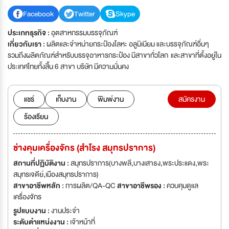
Facebook
Twitter
Skype
ประเภทธุรกิจ :
อุตสาหกรรมบรรจุภัณฑ์
เกี่ยวกับเรา :
ผลิตและจำหน่ายกระป๋องโลหะ อลูมิเนียม และบรรจุภัณฑ์อื่นๆ
รวมถึงผลิตภัณฑ์สำหรับบรรจุอาหารกระป๋อง มีสาขาทั่วโลก และสาขาที่ตั้งอยู่ใน
ประเทศไทยทั้งสิ้น 6 สาขา บริษัท มีความมั่นคง
แชร์
เก็บงาน
พิมพ์งาน
สมัครงาน
ร้องเรียน
ช่างคุมเครื่องจักร (สำโรง สมุทรปราการ)
สถานที่ปฏิบัติงาน :
สมุทรปราการ(บางพลี,บางเสาธง,พระประแดง,พระ
สมุทรเจดีย์,เมืองสมุทรปราการ)
สาขาอาชีพหลัก :
การผลิต/QA-QC
สาขาอาชีพรอง :
ควบคุมดูแล
เครื่องจักร
รูปแบบงาน :
งานประจำ
ระดับตำแหน่งงาน :
เจ้าหน้าที่