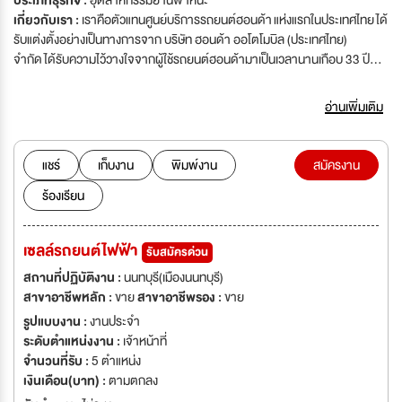
ประเภทธุรกิจ :
อุตสาหกรรมยานพาหนะ
เกี่ยวกับเรา :
เราคือตัวแทนศูนย์บริการรถยนต์ฮอนด้า แห่งแรกในประเทศไทย ได้
รับแต่งตั้งอย่างเป็นทางการจาก บริษัท ฮอนด้า ออโตโมบิล (ประเทศไทย)
จำกัด ได้รับความไว้วางใจจากผู้ใช้รถยนต์ฮอนด้ามาเป็นเวลานานเกือบ 33 ปี
ด้วยบริการที่เป็นเลิศและความใส่ใจที่มอบให้กับลูกค้ามาตลอดมา
อ่านเพิ่มเติม
แชร์
เก็บงาน
พิมพ์งาน
สมัครงาน
ร้องเรียน
เซลล์รถยนต์ไฟฟ้า
รับสมัครด่วน
สถานที่ปฏิบัติงาน :
นนทบุรี(เมืองนนทบุรี)
สาขาอาชีพหลัก :
ขาย
สาขาอาชีพรอง :
ขาย
รูปแบบงาน :
งานประจำ
ระดับตำแหน่งงาน :
เจ้าหน้าที่
จำนวนที่รับ :
5 ตำแหน่ง
เงินเดือน(บาท) :
ตามตกลง