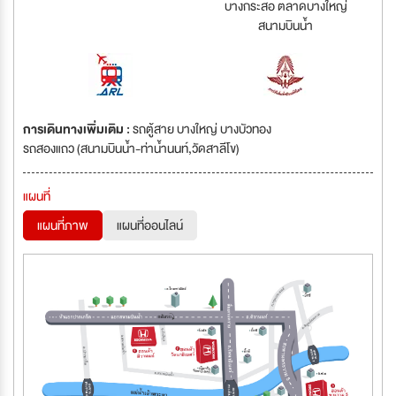
บางกระสอ ตลาดบางใหญ่
สนามบินน้ำ
การเดินทางเพิ่มเติม :
รถตู้สาย บางใหญ่ บางบัวทอง
รถสองแถว (สนามบินน้ำ-ท่าน้ำนนท์,วัดสาลีโข)
แผนที่
แผนที่ภาพ
แผนที่ออนไลน์