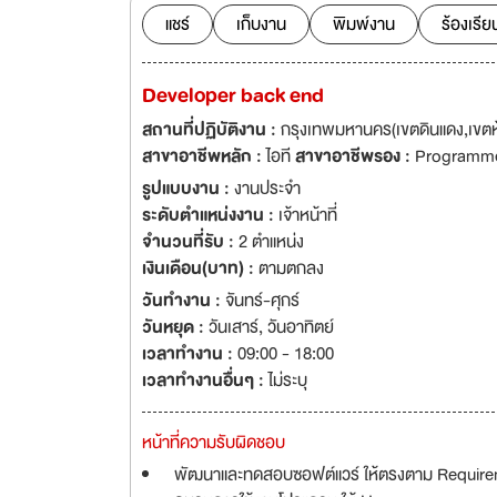
แชร์
เก็บงาน
พิมพ์งาน
ร้องเรีย
Developer back end
สถานที่ปฏิบัติงาน :
กรุงเทพมหานคร(เขตดินแดง,เขตห
สาขาอาชีพหลัก :
ไอที
สาขาอาชีพรอง :
Programme
รูปแบบงาน :
งานประจำ
ระดับตำแหน่งงาน :
เจ้าหน้าที่
จำนวนที่รับ :
2 ตำแหน่ง
เงินเดือน(บาท) :
ตามตกลง
วันทำงาน :
จันทร์-ศุกร์
วันหยุด :
วันเสาร์
,
วันอาทิตย์
เวลาทำงาน :
09:00 - 18:00
เวลาทำงานอื่นๆ :
ไม่ระบุ
หน้าที่ความรับผิดชอบ
พัฒนาและทดสอบซอฟต์แวร์ ให้ตรงตาม Require