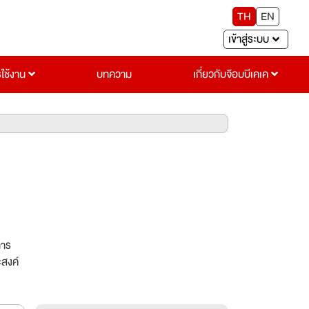
TH
EN
เข้าสู่ระบบ
รใช้งาน
บทความ
เกี่ยวกับจ๊อบบีเคเค
การ
ะสงค์