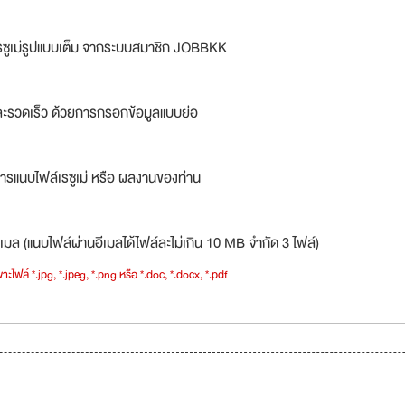
รซูเม่รูปแบบเต็ม จากระบบสมาชิก JOBBKK
ละรวดเร็ว ด้วยการกรอกข้อมูลแบบย่อ
ารแนบไฟล์เรซูเม่ หรือ ผลงานของท่าน
เมล (แนบไฟล์ผ่านอีเมลได้ไฟล์ละไม่เกิน 10 MB จำกัด 3 ไฟล์)
าะไฟล์ *.jpg, *.jpeg, *.png หรือ *.doc, *.docx, *.pdf