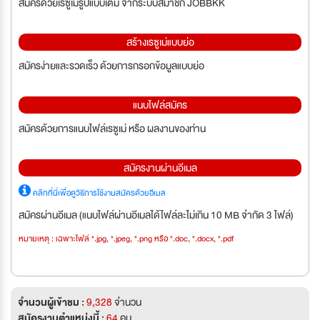
สมัครด้วยเรซูเม่รูปแบบเต็ม จากระบบสมาชิก JOBBKK
สร้างเรซูเม่แบบย่อ
สมัครง่ายและรวดเร็ว ด้วยการกรอกข้อมูลแบบย่อ
แนบไฟล์สมัคร
สมัครด้วยการแนบไฟล์เรซูเม่ หรือ ผลงานของท่าน
สมัครงานผ่านอีเมล
คลิกที่นี่เพื่อดูวิธีการใช้งานสมัครด้วยอีเมล
สมัครผ่านอีเมล (แนบไฟล์ผ่านอีเมลได้ไฟล์ละไม่เกิน 10 MB จำกัด 3 ไฟล์)
หมายเหตุ : เฉพาะไฟล์ *.jpg, *.jpeg, *.png หรือ *.doc, *.docx, *.pdf
จำนวนผู้เข้าชม :
9,328
จำนวน
สมัครงานตำแหน่งนี้ :
64
คน