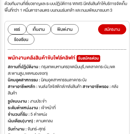
ด้วยทีมงานที่เชี่ยวชาญและระบบปฏิบัติการ WMS มีคลังสินค้าให้บริการจัดเก็บ
พื้นที่กว่า 1 หมื่นตารางเมตร บนถนนร่มเกล้า และถนนพัฒนาชนบท 3
แชร์
เก็บงาน
พิมพ์งาน
สมัครงาน
ร้องเรียน
พนักงานคลังสินค้าขับโฟล์คลิฟท์
รับสมัครด่วน
สถานที่ปฏิบัติงาน :
กรุงเทพมหานคร(เขตมีนบุรี,เขตลาดกระบัง,เขต
สะพานสูง,เขตหนองจอก)
นิคมอุตสาหกรรม :
นิคมอุตสาหกรรมลาดกระบัง
สาขาอาชีพหลัก :
ขนส่ง/โลจิสติกส์/คลังสินค้า
สาขาอาชีพรอง :
คลัง
สินค้า
รูปแบบงาน :
งานประจำ
ระดับตำแหน่งงาน :
เจ้าหน้าที่
จำนวนที่รับ :
5 ตำแหน่ง
เงินเดือน(บาท) :
ตามตกลง
วันทำงาน :
จันทร์-ศุกร์