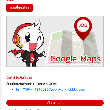
แผนที่ออนไลน์
วิธีการรับสมัครงาน
รับสมัครงานผ่านทาง JOBBKK.COM
hr_175644_1310528@applywork.jobbkk.com
สมัครงานด่วน