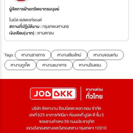
ผู้จัดการฝ่ายทรัพยากรมนุษย์
โนเบิล เรสเตอท์รองต์
สถานที่ปฏิบัติงาน :
กรุงเทพมหานคร
เงินเดือน(บาท) :
ตามตกลง
Tags :
หางานราชการ
หางานเชียงใหม่
หางานขอนแก่น
หางานภูเก็ต
หางานธนาคาร
หางานโรงแรม
บริษัท จัดหางาน จ๊อบบีเคเค ดอท คอม จำกัด
เลขที่ 625 อาคารทัศนียา ห้องเลขที่ ยูนิต ดี ชั้น 5
ซอยรามคำแหง 39 ถนนประชาอุทิศ
แขวงวังทองหลางเขตวังทองหลาง กรุงเทพฯ 10310