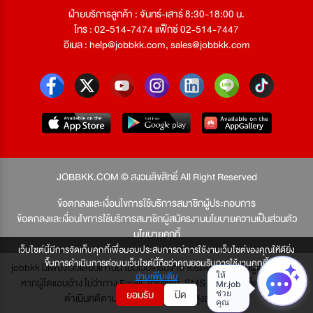
ฝ่ายบริการลูกค้า : จันทร์-เสาร์ 8:30-18:00 น.
โทร : 02-514-7474 แฟ็กซ์ 02-514-7447
อีเมล :
help@jobbkk.com
,
sales@jobbkk.com
JOBBKK.COM © สงวนลิขสิทธิ์ All Right Reserved
ข้อตกลงและเงื่อนไขการใช้บริการสมาชิกผู้ประกอบการ
ข้อตกลงและเงื่อนไขการใช้บริการสมาชิกผู้สมัครงาน
นโยบายความเป็นส่วนตัว
นโยบายคุกกี้
เว็บไซต์นี้มีการจัดเก็บคุกกี้เพื่อมอบประสบการณ์การใช้งานเว็บไซต์ของคุณให้ดียิ่ง
ขึ้นการดำเนินการต่อบนเว็บไซต์นี้ถือว่าคุณยอมรับการใช้งานคุกกี้
jobbkk มีเพียงเว็บเดียวเท่านั้น ไม่มีเว็บเครือข่าย โปรดอย่าหลงเชื่อผู้แอบอ้าง และ
อ่านเพิ่มเติม
หากผู้ใดแอบอ้าง ไม่ว่าทาง Email, โทรศัพท์, SMS หรือทางใดก็ตาม จะถูก
ยอมรับ
ปิด
ดำเนินคดีตามที่กฎหมายบัญญัติไว้สูงสุด