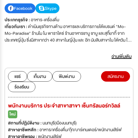
Facebook
Skype
ประเภทธุรกิจ :
อาหาร-เครื่องดื่ม
เกี่ยวกับเรา :
ดำเนินธุรกิจทางด้าน อาหารและบริการภายใต้แบรนด์ "Mo-
Mo-Paradise" ร้านโม โม พาราไดซ์ ร้านอาหารชาบู ชาบู และสุกี้ยากี้ จาก
ประเทศญี่ปุ่น ซึ่งมีสาขากว่า 40 สาขาในญี่ปุ่น และ อีก นับสิบสาขาใน ไต้หวัน ไทย
จีน เวียดนาม และ สหรัฐอเมริกา ปัจจุบันร้านอาหารโม โม พาราไดซ์ นับว่าเป็น
เป็นร้านอาหารสไตล์ ชาบู ชาบู และ สุกี้ยากี้ ที่นิยมมากที่สุดในกรุงโตเกี่ยวและย่าน
อ่านเพิ่มเติม
ใกล้เคียง และกำลังขยายตัวไปยังประเทศต่างต่างอย่างต่อเนื่อง เรามีความต้อง
การบุคคลากรเพื่อเข้ามาเพิ่มประสิทธิภาพ และเข้ามาร่วมงาน เป็นจำนวนมาก
โดยที่ไม่จำเป็นต้องมีประสบการณ์หรือหากมีประสบการณ์ทางเรายินดีที่จะ
แชร์
เก็บงาน
พิมพ์งาน
สมัครงาน
พิจารณาเป็นกรณีพิเศษ
ร้องเรียน
พนักงานบริการ ประจำสาขาสาขา เซ็นทรัลนอร์ทวิลล์
ใหม่
สถานที่ปฏิบัติงาน :
นนทบุรี(เมืองนนทบุรี)
สาขาอาชีพหลัก :
อาหาร/เครื่องดื่ม/กุ๊ก/บาร์เทนเดอร์/พนักงานเสิร์ฟ
สาขาอาชีพรอง :
พนักงานเสิร์ฟ