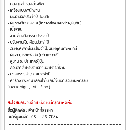
- กองทุนสำรองเลี้ยงชีพ
- เครื่องแบบพนักงาน
- เงินรางวัลประจำปี (โบนัส)
- เงินรางวัลการขาย (Incentive,service,เงินทิป)
- เบี้ยขยัน
- งานเลี้ยงสังสรรค์ประจำปี
- ปรับฐานเงินเดือนประจำปี
- วันหยุดพักผ่อนประจำปี, วันหยุดนักขัตฤกษ์
- เงินช่วยเหลือพิเศษ (แล้วแต่กรณี)
- ดูงาน ณ ประเทศญี่ปุ่น
- ส่วนลดสำหรับการทานอาหารที่ร้าน
- การตรวจร่างกายประจำปี
- ค่ารักษาพยาบาลคนไข้ใน คนไข้นอก รวมทันตกรรม
(เฉพาะ Mgr. , 1st. , 2 nd )
สนใจสมัครงานตำแหน่งงานนี้กรุณาติดต่อ
ชื่อผู้ติดต่อ :
เจ้าหน้าที่สรรหา
เบอร์ผู้ติดต่อ :
081-136-7084