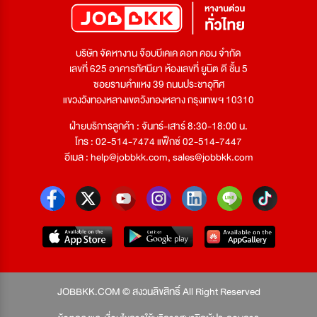
บริษัท จัดหางาน จ๊อบบีเคเค ดอท คอม จำกัด
เลขที่ 625 อาคารทัศนียา ห้องเลขที่ ยูนิต ดี ชั้น 5
ซอยรามคำแหง 39 ถนนประชาอุทิศ
แขวงวังทองหลางเขตวังทองหลาง กรุงเทพฯ 10310
ฝ่ายบริการลูกค้า : จันทร์-เสาร์ 8:30-18:00 น.
โทร : 02-514-7474 แฟ็กซ์ 02-514-7447
อีเมล :
help@jobbkk.com
,
sales@jobbkk.com
JOBBKK.COM © สงวนลิขสิทธิ์ All Right Reserved