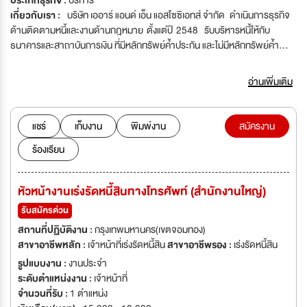
ประเภทธุรกิจ :
บริการ
เกี่ยวกับเรา :
บริษัท เออาร์ แอนด์ เอ็น แอสโซซิเอทส์ จำกัด ดำเนินการธุรกิจ
ด้านติดตามหนี้และงานด้านกฎหมาย ตั้งแต่ปี 2548 รับบริหารหนี้ให้กับ
ธนาคารและสาถาบันการเงิน ที่มีหลักทรัพย์ค้ำประกัน และไม่มีหลักทรัพย์ค้ำ
ประกัน อาทิ หนี้บัตรเครดิต สินเชื่อส่วนบุคคล บัตรกดเงินสด ค่างวดบ้าน ลีสซิ่ง
ระบบโทรศัทพ์และเช่าซื้อ ภายใต้การบริหารงานโดยผู้บริหาร และ ทีมงานที่มี
อ่านเพิ่มเติม
ประสบการณ์ ปัจจุบันบริษัทฯ กำลังขยายธุรกิจ จึงต้องการรับสมัครบุคคลากร
เพิ่มเติม เรายินดีต้อนรับทุกท่านที่สนใจ หากคุณมีความมุ่งมั่น ชอบงานท้าทาย
เข้าร่วมเป็นส่วนหนึ่งของครอบครัว สำหรับท่านที่ไม่เคยมีประสบการณ์ ด้านการ
แชร์
เก็บงาน
พิมพ์งาน
สมัครงาน
เจรจา ต่อรอง หรือประสานงาน ทางบริษัทมีการอบรมและเทรนนิ่งให้อย่างใกล้ชิด
ร้องเรียน
ก่อนเริ่มงาน พร้อมมีหัวหน้างานดูแลอย่างใกล้ชิด
หัวหน้างานเร่งรัดหนี้สินทางโทรศัพท์ (สำนักงานใหญ่)
รับสมัครด่วน
สถานที่ปฏิบัติงาน :
กรุงเทพมหานคร(เขตจอมทอง)
สาขาอาชีพหลัก :
เจ้าหน้าที่เร่งรัดหนี้สิน
สาขาอาชีพรอง :
เร่งรัดหนี้สิน
รูปแบบงาน :
งานประจำ
ระดับตำแหน่งงาน :
เจ้าหน้าที่
จำนวนที่รับ :
1 ตำแหน่ง