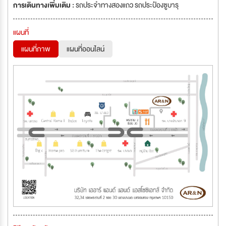
การเดินทางเพิ่มเติม :
รถประจำทางสองแถว รถประป๋องซูบารุ
แผนที่
แผนที่ภาพ
แผนที่ออนไลน์