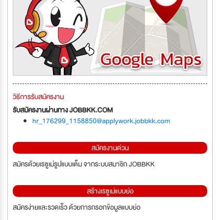
วิธีการรับสมัครงาน
รับสมัครงานผ่านทาง JOBBKK.COM
hr_176299_1158850@applywork.jobbkk.com
สมัครงานด่วน
สมัครด้วยเรซูเม่รูปแบบเต็ม จากระบบสมาชิก JOBBKK
สร้างเรซูเม่แบบย่อ
สมัครง่ายและรวดเร็ว ด้วยการกรอกข้อมูลแบบย่อ