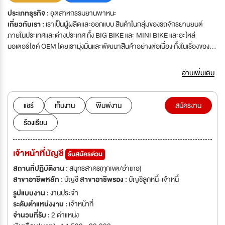
ประเภทธุรกิจ :
อุตสาหกรรมยานพาหนะ
เกี่ยวกับเรา :
เราเป็นผู้ผลิตและออกแบบ สินค้าในกลุ่มของรถจักรยานยนต์
ภายในประเทศและต่างประเทศ ทั้ง BIG BIKE และ MINI BIKE และอะไหล่
มอเตอร์ไซค์ OEM โดยเรามุ่งมั่นและพัฒนาสินค้าอย่างต่อเนื่อง ทั้งในเรื่องของ
กระบวนการด้านการผลิต การออกแบบด้วยเครื่องจักรที่ทันสมัยและวัตถุดิบที่มี
คุณภาพ เพื่อให้ชิ้นงานที่ออกมา ตอบสนองต่อความต้องการของลูกค้าในเรื่อง
อ่านเพิ่มเติม
ของคุณภาพและความพึงพอใจของลูกค้าเป็นสิ่งสำคัญ
แชร์
เก็บงาน
พิมพ์งาน
สมัครงาน
ร้องเรียน
เจ้าหน้าที่บัญชี
รับสมัครด่วน
สถานที่ปฏิบัติงาน :
สมุทรสาคร(ทุกเขต/อำเภอ)
สาขาอาชีพหลัก :
บัญชี
สาขาอาชีพรอง :
บัญชีลูกหนี้-เจ้าหนี้
รูปแบบงาน :
งานประจำ
ระดับตำแหน่งงาน :
เจ้าหน้าที่
จำนวนที่รับ :
2 ตำแหน่ง