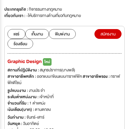
ประเภทธุรกิจ :
กิจกรรมทางกฎหมาย
เกี่ยวกับเรา :
-ให้บริการทางด้านเกี่ยวกับกฎหมาย
แชร์
เก็บงาน
พิมพ์งาน
สมัครงาน
ร้องเรียน
Graphic Design
ใหม่
สถานที่ปฏิบัติงาน :
สมุทรปราการ(บางพลี)
สาขาอาชีพหลัก :
ออกแบบ/เขียนแบบ/กราฟฟิค
สาขาอาชีพรอง :
กราฟ
ฟิคดีไซน์
รูปแบบงาน :
งานประจำ
ระดับตำแหน่งงาน :
เจ้าหน้าที่
จำนวนที่รับ :
1 ตำแหน่ง
เงินเดือน(บาท) :
ตามตกลง
วันทำงาน :
จันทร์-เสาร์
วันหยุด :
วันอาทิตย์