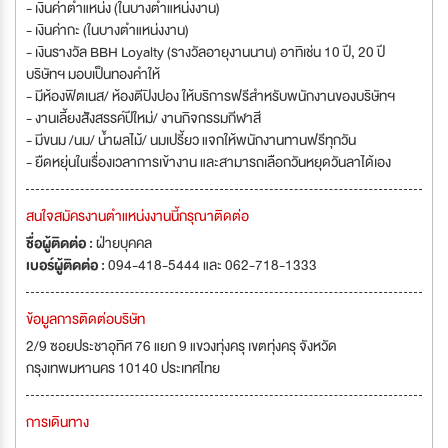
- เงินค่าตำแหน่ง (ในบางตำแหน่งงาน)
- เงินค่ากะ (ในบางตำแหน่งงาน)
- เงินรางวัล BBH Loyalty (รางวัลอายุงานนาน) อาทิเช่น 10 ปี, 20 ปี
บริษัทฯ มอบเป็นทองคำให้
- มีห้องฟิตเนส/ ห้องตีปิงปอง ให้บริการฟรีสำหรับพนักงานของบริษัทฯ
- งานเลี้ยงสัังสรรค์ปีใหม่/ งานกิจกรรมกีฬาสี
- มีขนม /นม/ น้ำผลไม้/ นมเปรี้ยว แจกให้พนักงานทานฟรีทุกวัน
- ยืดหยุ่นในเรื่องเวลาการเข้างาน และสามารถเลือกวันหยุดวันลาได้เอง
สนใจสมัครงานตำแหน่งงานนี้กรุณาติดต่อ
ชื่อผู้ติดต่อ :
ฝ่ายบุคคล
เบอร์ผู้ติดต่อ :
094-418-5444 และ 062-718-1333
ข้อมูลการติดต่อบริษัท
2/9 ซอยประชาอุทิศ 76 แยก 9 แขวงทุ่งครุ เขตทุ่งครุ จังหวัด
กรุงเทพมหานคร 10140 ประเทศไทย
การเดินทาง