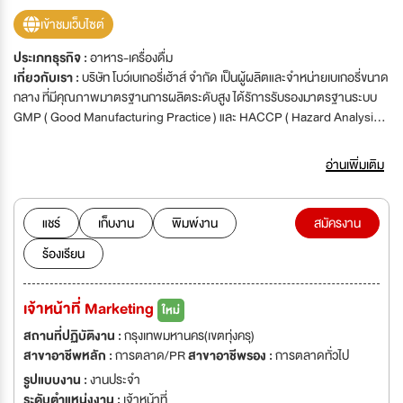
เข้าชมเว็บไซต์
ประเภทธุรกิจ :
อาหาร-เครื่องดื่ม
เกี่ยวกับเรา :
บริษัท โบว์เบเกอรี่เฮ้าส์ จำกัด เป็นผู้ผลิตและจำหน่ายเบเกอรี่ขนาด
กลาง ที่มีคุณภาพมาตรฐานการผลิตระดับสูง ได้รัการรับรองมาตรฐานระบบ
GMP ( Good Manufacturing Practice ) และ HACCP ( Hazard Analysis
and Critical Control Points)ในกลุ่มสินค้าเบเกอรี่ อาทิเช่น Cake, Cookie,
Puff Pastry (Pie ,Danish ,Croissant and Eclair ) Sandwich และ Bread
อ่านเพิ่มเติม
ด้วยประสบการณ์ในธุรกิจเบเกอรี่กว่า 15 ปี ด้วยโรงงานใหม่ได้มาตรฐาน และ
เทคโนโลยีที่ทันสมัยภายใต้ความใส่ใจพิถีพิถันในทุกขั้นตอนของกระบวนการผลิต
เพื่อให้ลูกค้าได้รับความพึงพอใจในทุกๆด้านจากสินค้าและบริการ เราผลิตเกอรี่
แชร์
เก็บงาน
พิมพ์งาน
สมัครงาน
ที่แสนอร่อยและคุณภาพดีเยี่ยมส่งกับร้านกาแฟมากมายทั้งในกรุงเทพฯและ
ร้องเรียน
ปริมณฑลกว่า 300 ร้าน
เจ้าหน้าที่ Marketing
ใหม่
สถานที่ปฏิบัติงาน :
กรุงเทพมหานคร(เขตทุ่งครุ)
สาขาอาชีพหลัก :
การตลาด/PR
สาขาอาชีพรอง :
การตลาดทั่วไป
รูปแบบงาน :
งานประจำ
ระดับตำแหน่งงาน :
เจ้าหน้าที่