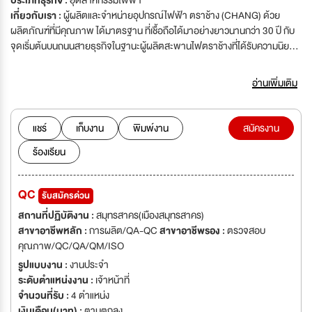
ประเภทธุรกิจ :
อุตสาหกรรมไฟฟ้า
เกี่ยวกับเรา :
ผู้ผลิตและจำหน่ายอุปกรณ์ไฟฟ้า ตราช้าง (CHANG) ด้วย
ผลิตภัณฑ์ที่มีคุณภาพ ได้มาตรฐาน ที่เชื้อถือได้มาอย่างยาวนานกว่า 30 ปี กับ
จุดเริ่มต้นบนถนนสายธุรกิจในฐานะผู้ผลิตสะพานไฟตราช้างที่ได้รับความนิยม
อย่างแพร่หลาย และเป็นที่ยอมรับในเรื่องความแข็งแกร่ง ทนทาน และมี
ประสิทธิภาพในการใช้งาน ภายใต้โรงงานผลิตที่มีความพร้อมในทุกๆด้าน ทั้ง
อ่านเพิ่มเติม
วัตถุดิบ เครื่องมือ เทคโนโลยีในการผลิต และบุคคลากรควบคุมการผลิตที่มีความ
เชี่ยวชาญ จึงถือเป็นก้าวสำคัญที่ทำให้ผลิตภัณฑ์ภายใต้ชื่อ CHANG (ช้าง) ได้
รับความไว้วางใจเสมอมา และเป็นความภาคภูมิใจในฐานะ ผลิตภัณฑ์คุณภาพ
แชร์
เก็บงาน
พิมพ์งาน
สมัครงาน
ของคนไทย สู่ตลาดสากล
ร้องเรียน
QC
รับสมัครด่วน
สถานที่ปฏิบัติงาน :
สมุทรสาคร(เมืองสมุทรสาคร)
สาขาอาชีพหลัก :
การผลิต/QA-QC
สาขาอาชีพรอง :
ตรวจสอบ
คุณภาพ/QC/QA/QM/ISO
รูปแบบงาน :
งานประจำ
ระดับตำแหน่งงาน :
เจ้าหน้าที่
จำนวนที่รับ :
4 ตำแหน่ง
เงินเดือน(บาท) :
ตามตกลง