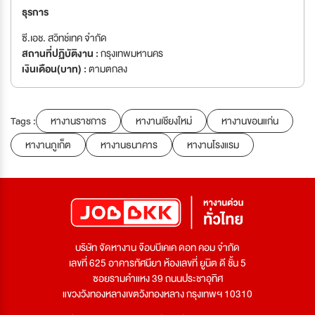
ธุรการ
ซี.เอช. สวิทช์เทค จำกัด
สถานที่ปฏิบัติงาน :
กรุงเทพมหานคร
เงินเดือน(บาท) :
ตามตกลง
Tags :
หางานราชการ
หางานเชียงใหม่
หางานขอนแก่น
หางานภูเก็ต
หางานธนาคาร
หางานโรงแรม
บริษัท จัดหางาน จ๊อบบีเคเค ดอท คอม จำกัด
เลขที่ 625 อาคารทัศนียา ห้องเลขที่ ยูนิต ดี ชั้น 5
ซอยรามคำแหง 39 ถนนประชาอุทิศ
แขวงวังทองหลางเขตวังทองหลาง กรุงเทพฯ 10310