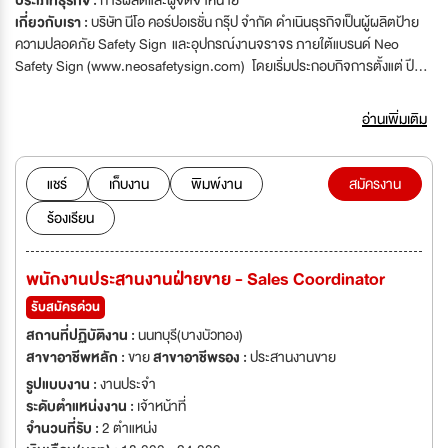
ประเภทธุรกิจ :
การผลิตและผู้จัดจำหน่าย
เกี่ยวกับเรา :
บริษัท นีโอ คอร์ปอเรชั่น กรุ๊ป จำกัด ดำเนินธุรกิจเป็นผู้ผลิตป้าย
ความปลอดภัย Safety Sign และอุปกรณ์งานจราจร ภายใต้แบรนด์ Neo
Safety Sign (www.neosafetysign.com) โดยเริ่มประกอบกิจการตั้งแต่ ปี
พ.ศ. 2548 ดำเนินงานในรูปแบบของโรงงานผลิต ที่ได้รับใบอนุญาตประกอบ
กิจการโรงงานจากกระทรวงอุตสาหกรรม ด้วยพื้นที่การผลิตกว่า 2,000 ตร.ม.
อ่านเพิ่มเติม
เรามีความพร้อมด้านเครื่องจักรที่มีคุณภาพและประสิทธิภาพสูง มีเทคโนโลยี่ที่
ทันสมัยจากแบรนด์ชั้นนำของโลก พร้อมทั้งบุคลากรที่มีความชำนาญ จึงทำให้เรา
มีศักยภาพในการผลิตสินค้าที่มีคุณภาพ เรียบร้อย สวยงาม สามารถรองรับ
แชร์
เก็บงาน
พิมพ์งาน
สมัครงาน
งานผลิตจำนวนมากๆ และส่งมอบได้ในระยะเวลาอันรวดเร็ว และด้วยการให้
ร้องเรียน
ความสำคัญกับการบริการที่ดีเยี่ยม ทำให้ปัจจุบันได้รับการยอมรับจากองค์กร
ชั้นนำใช้บริการของเราเป็นจำนวนมาก ดังนั้นเพื่อเป็นการรองรับการขยายงาน
และสร้างความพึงพอใจสูงสุดให้กับลูกค้า เราจึงมองหาพนักงานใหม่เพื่อมาร่วม
พนักงานประสานงานฝ่ายขาย - Sales Coordinator
งานดังนี้
รับสมัครด่วน
สถานที่ปฏิบัติงาน :
นนทบุรี(บางบัวทอง)
สาขาอาชีพหลัก :
ขาย
สาขาอาชีพรอง :
ประสานงานขาย
รูปแบบงาน :
งานประจำ
ระดับตำแหน่งงาน :
เจ้าหน้าที่
จำนวนที่รับ :
2 ตำแหน่ง