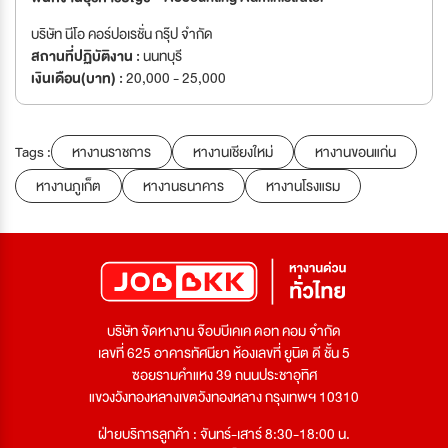
บริษัท นีโอ คอร์ปอเรชั่น กรุ๊ป จำกัด
สถานที่ปฏิบัติงาน :
นนทบุรี
เงินเดือน(บาท) :
20,000 - 25,000
Tags :
หางานราชการ
หางานเชียงใหม่
หางานขอนแก่น
หางานภูเก็ต
หางานธนาคาร
หางานโรงแรม
บริษัท จัดหางาน จ๊อบบีเคเค ดอท คอม จำกัด
เลขที่ 625 อาคารทัศนียา ห้องเลขที่ ยูนิต ดี ชั้น 5
ซอยรามคำแหง 39 ถนนประชาอุทิศ
แขวงวังทองหลางเขตวังทองหลาง กรุงเทพฯ 10310
ฝ่ายบริการลูกค้า : จันทร์-เสาร์ 8:30-18:00 น.