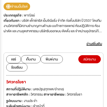
เข้าชมเว็บไซต์
ประเภทธุรกิจ :
พาณิชย์
เกี่ยวกับเรา :
บริษัท เด็กซ์ทรัส เอ็นจิเนียริ่ง จำกัด ก่อตั้งบริษัท ปี 2537 โดยทีม
งานวิศวกรที่มีความชำนาญทางด้านระบบก๊าซการแพทย์ ห้องปฏิบัติการ ห้อง
ผ่าตัด และงานอุตสาหกรรม บริษัทรับออกแบบ ติดตั้ง และจำหน่ายอุปกรณ์ก๊าซ
สำหรับการแพทย์ ห้องปฏิบัติการ ห้องผ่าตัด และอุตสาหกรรมอาหารและยาของ
ประเทศไทย บริษัทได้รับการรับรองมาตรฐานคุณภาพ ISO 9001 และ
อ่านเพิ่มเติม
ISO13485 สำนักงานใหญ่: 6/2-3 ถนนจักรพรรดิพงษ์ แขวงวัดโสมนัส เขต
ป้อมปราบศัตรูพ่าย กรุงเทพฯ 10100 โรงงาน : AC Factory ตรงข้ามการ
ไฟฟ้าอ้อมน้อย ถ.พุทธมณพลสาย 5 ต.กระทุ่มล้ม อ.สามพราน จ.นครปฐม
แชร์
เก็บงาน
พิมพ์งาน
สมัครงาน
ร้องเรียน
วิศวกรโยธา
สถานที่ปฏิบัติงาน :
นครปฐม(ทุกเขต/อำเภอ)
สาขาอาชีพหลัก :
วิศวกรรม
สาขาอาชีพรอง :
วิศวกรโยธา
รูปแบบงาน :
งานประจำ
ระดับตำแหน่งงาน :
เจ้าหน้าที่