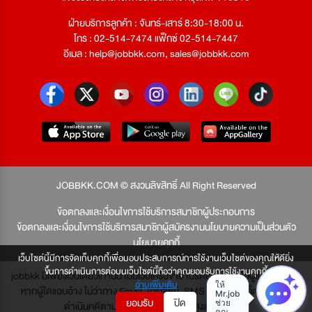
ฝ่ายบริการลูกค้า : จันทร์-เสาร์ 8:30-18:00 น.
โทร : 02-514-7474 แฟ็กซ์ 02-514-7447
อีเมล :
help@jobbkk.com
,
sales@jobbkk.com
JOBBKK.COM © สงวนลิขสิทธิ์ All Right Reserved
ข้อตกลงและเงื่อนไขการใช้บริการสมาชิกผู้ประกอบการ
ข้อตกลงและเงื่อนไขการใช้บริการสมาชิกผู้สมัครงาน
นโยบายความเป็นส่วนตัว
นโยบายคุกกี้
เว็บไซต์นี้มีการจัดเก็บคุกกี้เพื่อมอบประสบการณ์การใช้งานเว็บไซต์ของคุณให้ดียิ่ง
ขึ้นการดำเนินการต่อบนเว็บไซต์นี้ถือว่าคุณยอมรับการใช้งานคุกกี้
jobbkk มีเพียงเว็บเดียวเท่านั้น ไม่มีเว็บเครือข่าย โปรดอย่าหลงเชื่อผู้แอบอ้าง และ
อ่านเพิ่มเติม
หากผู้ใดแอบอ้าง ไม่ว่าทาง Email, โทรศัพท์, SMS หรือทางใดก็ตาม จะถูก
ยอมรับ
ปิด
ดำเนินคดีตามที่กฎหมายบัญญัติไว้สูงสุด