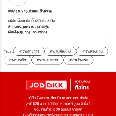
พนักงานขาย,ตัวแทนฝ่ายขาย
บริษัท เด็กซ์ทรัส เอ็นจิเนียริ่ง จำกัด
สถานที่ปฏิบัติงาน :
นครปฐม
เงินเดือน(บาท) :
ตามตกลง
Tags :
หางานราชการ
หางานเชียงใหม่
หางานขอนแก่น
หางานภูเก็ต
หางานธนาคาร
หางานโรงแรม
บริษัท จัดหางาน จ๊อบบีเคเค ดอท คอม จำกัด
เลขที่ 625 อาคารทัศนียา ห้องเลขที่ ยูนิต ดี ชั้น 5
ซอยรามคำแหง 39 ถนนประชาอุทิศ
แขวงวังทองหลางเขตวังทองหลาง กรุงเทพฯ 10310