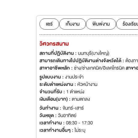
บริษัทฯมีความมั่นคง
แชร์
เก็บงาน
พิมพ์งาน
ร้องเรีย
วิศวกรสนาม
สถานที่ปฏิบัติงาน :
นนทบุรี(บางใหญ่)
สามารถเดินทางไปปฏิบัติงานต่างจังหวัดได้ :
ต้องก
สาขาอาชีพหลัก :
ช่าง/ช่างเทคนิค/อิเลคโทรนิค
สาขาอ
รูปแบบงาน :
งานประจำ
ระดับตำแหน่งงาน :
หัวหน้างาน
จำนวนที่รับ :
1 ตำแหน่ง
เงินเดือน(บาท) :
ตามตกลง
วันทำงาน :
จันทร์-เสาร์
วันหยุด :
วันอาทิตย์
เวลาทำงาน :
08:30 - 17:30
เวลาทำงานอื่นๆ :
ไม่ระบุ