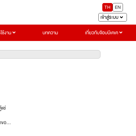
TH
EN
เข้าสู่ระบบ
รใช้งาน
บทความ
เกี่ยวกับจ๊อบบีเคเค
้แช่
นำของ
อง