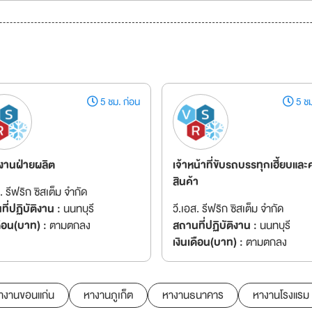
5 ชม. ก่อน
5 ชม
งานฝ่ายผลิต
เจ้าหน้าที่ขับรถบรรทุกเฮี้ยบและ
สินค้า
ส. รีฟริก ซิสเต็ม จำกัด
ี่ปฏิบัติงาน :
นนทบุรี
วี.เอส. รีฟริก ซิสเต็ม จำกัด
ดือน(บาท) :
ตามตกลง
สถานที่ปฏิบัติงาน :
นนทบุรี
เงินเดือน(บาท) :
ตามตกลง
างานขอนแก่น
หางานภูเก็ต
หางานธนาคาร
หางานโรงแรม