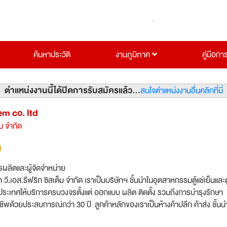
ค้นหาประวัติ
งานภูมิภาค
คู่มือกา
ตำแหน่งงานนี้ได้ปิดการรับสมัครแล้ว...
สนใจตำแหน่งงานอื่นคลิกที่นี่
em co. ltd
็ม จำกัด
รผลิตและผู้จัดจำหน่าย
ท วี.เอส.รีฟริก ซิสเต็ม จำกัด เราเป็นบริษัทฯ ชั้นนำในอุตสาหกรรมตู้แช่เย็นและตู
ประเทศให้บริการครบวงจรตั้งแต่ ออกแบบ ผลิต ติดตั้ง รวมถึงการบำรุงรักษา
ีพด้วยประสบการณ์กว่า 30 ปี ลูกค้าหลักของเราเป็นห้างค้าปลีก ค้าส่ง ชั้น
 Makro, TOPS, Big C และกำลังขยายฐานลูกค้า ไปยังห้างอื่นๆ อย่างต่อเนื่