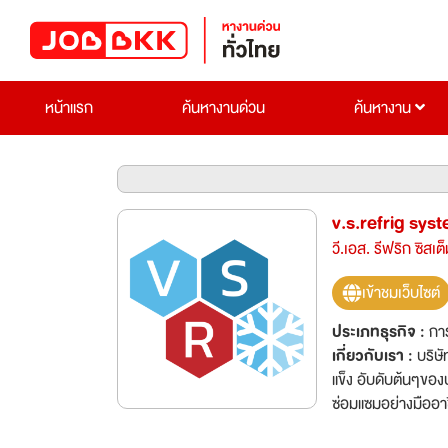
หน้าแรก
ค้นหางานด่วน
ค้นหางาน
v.s.refrig syst
วี.เอส. รีฟริก ซิสเต
เข้าชมเว็บไซต์
ประเภทธุรกิจ :
กา
เกี่ยวกับเรา :
บริษั
แข็ง อับดับต้นๆของ
ซ่อมแซมอย่างมืออาช
ประเทศเช่น Lotus,