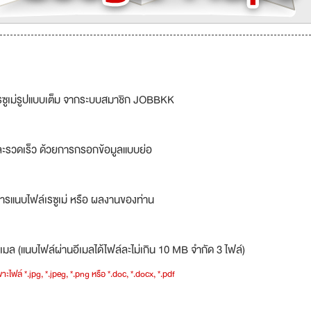
รซูเม่รูปแบบเต็ม จากระบบสมาชิก JOBBKK
ละรวดเร็ว ด้วยการกรอกข้อมูลแบบย่อ
ารแนบไฟล์เรซูเม่ หรือ ผลงานของท่าน
เมล (แนบไฟล์ผ่านอีเมลได้ไฟล์ละไม่เกิน 10 MB จำกัด 3 ไฟล์)
าะไฟล์ *.jpg, *.jpeg, *.png หรือ *.doc, *.docx, *.pdf