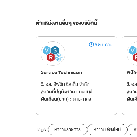
ตำแหน่งงานอื่นๆ ของบริษัทนี้
5 ชม. ก่อน
Service Technician
พนัก
วี.เอส. รีฟริก ซิสเต็ม จำกัด
วี.เอ
สถานที่ปฏิบัติงาน :
นนทบุรี
สถานท
เงินเดือน(บาท) :
ตามตกลง
เงินเ
Tags :
หางานราชการ
หางานเชียงใหม่
ห