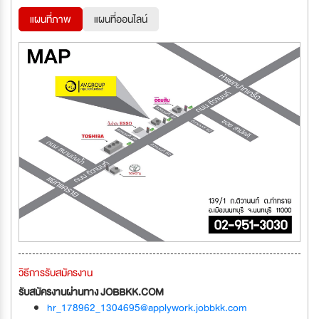
แผนที่ภาพ
แผนที่ออนไลน์
วิธีการรับสมัครงาน
รับสมัครงานผ่านทาง JOBBKK.COM
hr_178962_1304695@applywork.jobbkk.com