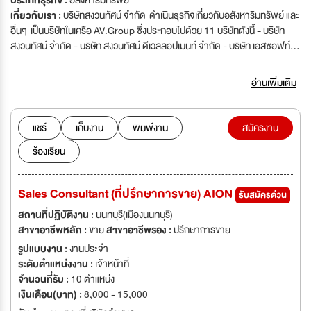
ประเภทธุรกิจ :
อสังหาริมทรัพย์
เกี่ยวกับเรา :
บริษัทสงวนทัศน์ จำกัด ดำเนินธุรกิจเกี่ยวกับอสังหาริมทรัพย์ และ
อื่นๆ เป็นบริษัทในเครือ AV.Group ซึ่งประกอบไปด้วย 11 บริษัทดังนี้ - บริษัท
สงวนทัศน์ จำกัด - บริษัท สงวนทัศน์ ดีเวลลอปเมนท์ จำกัด - บริษัท เอสซอฟท์
จำกัด - บริษัท เอสเฟม เอ็นจิเนียริ่ง จำกัด - บริษัท เอวี ลีสซิ่ง จำกัด - บริษัท เอวี
เซลล์ จำกัด - บริษัท ไทยเอซ ลีสซิ่ง จำกัด - บริษัท ไทยเอซ คอมมูนิเคชั่น จำกัด -
อ่านเพิ่มเติม
บริษัท จินหยวน โฮลดิ้ง จำกัด - บริษัท เอวี แอคมี่ จำกัด - บริษัท นครชัยศรี
ฮอนด้า ออโตโมบิล จำกัด
แชร์
เก็บงาน
พิมพ์งาน
สมัครงาน
ร้องเรียน
Sales Consultant (ที่ปรึกษาการขาย) AION
รับสมัครด่วน
สถานที่ปฏิบัติงาน :
นนทบุรี(เมืองนนทบุรี)
สาขาอาชีพหลัก :
ขาย
สาขาอาชีพรอง :
ปรึกษาการขาย
รูปแบบงาน :
งานประจำ
ระดับตำแหน่งงาน :
เจ้าหน้าที่
จำนวนที่รับ :
10 ตำแหน่ง
เงินเดือน(บาท) :
8,000 - 15,000