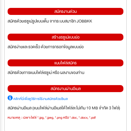
สมัครงานด่วน
สมัครด้วยเรซูเม่รูปแบบเต็ม จากระบบสมาชิก JOBBKK
สร้างเรซูเม่แบบย่อ
สมัครง่ายและรวดเร็ว ด้วยการกรอกข้อมูลแบบย่อ
แนบไฟล์สมัคร
สมัครด้วยการแนบไฟล์เรซูเม่ หรือ ผลงานของท่าน
สมัครงานผ่านอีเมล
คลิกที่นี่เพื่อดูวิธีการใช้งานสมัครด้วยอีเมล
สมัครผ่านอีเมล (แนบไฟล์ผ่านอีเมลได้ไฟล์ละไม่เกิน 10 MB จำกัด 3 ไฟล์)
หมายเหตุ : เฉพาะไฟล์ *.jpg, *.jpeg, *.png หรือ *.doc, *.docx, *.pdf