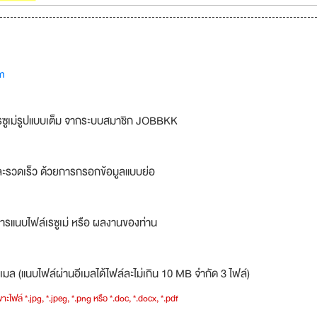
m
รซูเม่รูปแบบเต็ม จากระบบสมาชิก JOBBKK
ละรวดเร็ว ด้วยการกรอกข้อมูลแบบย่อ
ารแนบไฟล์เรซูเม่ หรือ ผลงานของท่าน
เมล (แนบไฟล์ผ่านอีเมลได้ไฟล์ละไม่เกิน 10 MB จำกัด 3 ไฟล์)
าะไฟล์ *.jpg, *.jpeg, *.png หรือ *.doc, *.docx, *.pdf