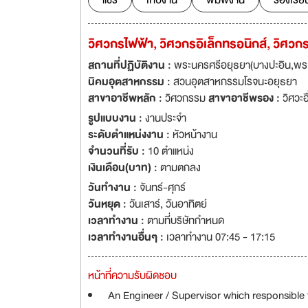
แชร์
เก็บงาน
พิมพ์งาน
ร้องเรีย
วิศวกรไฟฟ้า, วิศวกรอิเล็กทรอนิกส์, วิศว
สถานที่ปฏิบัติงาน :
พระนครศรีอยุธยา(บางปะอิน,พระ
นิคมอุตสาหกรรม :
สวนอุตสาหกรรมโรจนะอยุธยา
สาขาอาชีพหลัก :
วิศวกรรม
สาขาอาชีพรอง :
วิศวะอ
รูปแบบงาน :
งานประจำ
ระดับตำแหน่งงาน :
หัวหน้างาน
จำนวนที่รับ :
10 ตำแหน่ง
เงินเดือน(บาท) :
ตามตกลง
วันทำงาน :
จันทร์-ศุกร์
วันหยุด :
วันเสาร์
,
วันอาทิตย์
เวลาทำงาน :
ตามที่บริษัทกำหนด
เวลาทำงานอื่นๆ :
เวลาทำงาน 07:45 - 17:15
หน้าที่ความรับผิดชอบ
An Engineer / Supervisor which responsible