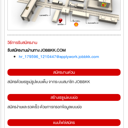
วิธีการรับสมัครงาน
รับสมัครงานผ่านทาง JOBBKK.COM
hr_179596_1210447@applywork.jobbkk.com
สมัครงานด่วน
สมัครด้วยเรซูเม่รูปแบบเต็ม จากระบบสมาชิก JOBBKK
สร้างเรซูเม่แบบย่อ
สมัครง่ายและรวดเร็ว ด้วยการกรอกข้อมูลแบบย่อ
แนบไฟล์สมัคร