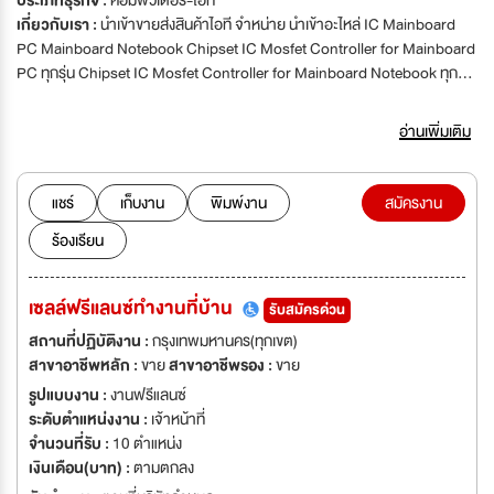
ประเภทธุรกิจ :
คอมพิวเตอร์-ไอที
เกี่ยวกับเรา :
นำเข้าขายส่งสินค้าไอที จำหน่าย นำเข้าอะไหล่ IC Mainboard
PC Mainboard Notebook Chipset IC Mosfet Controller for Mainboard
PC ทุกรุ่น Chipset IC Mosfet Controller for Mainboard Notebook ทุกรุ่น
IC for LCD SAMSUNG ทุกรุ่น จำหน่าย ฮาร์ดดิสก์ ราคาถูก
อ่านเพิ่มเติม
แชร์
เก็บงาน
พิมพ์งาน
สมัครงาน
ร้องเรียน
เซลล์ฟรีแลนซ์ทำงานที่บ้าน
รับสมัครด่วน
สถานที่ปฏิบัติงาน :
กรุงเทพมหานคร(ทุกเขต)
สาขาอาชีพหลัก :
ขาย
สาขาอาชีพรอง :
ขาย
รูปแบบงาน :
งานฟรีแลนซ์
ระดับตำแหน่งงาน :
เจ้าหน้าที่
จำนวนที่รับ :
10 ตำแหน่ง
เงินเดือน(บาท) :
ตามตกลง