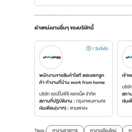
ตำแหน่งงานอื่นๆ ของบริษัทนี้
1 วันที่แล้ว
พนักงานขายสินค้าไอที ตอบแชทลูก
เจ้าห
ค้า ทำงานที่บ้าน work from home
บริษั
บริษัท ชอปปิ้งพีซี ดอทเน็ต จำกัด
สถานท
สถานที่ปฏิบัติงาน :
กรุงเทพมหานคร
เงินเ
เงินเดือน(บาท) :
ตามตกลง
Tags :
หางานราชการ
หางานเชียงใหม่
ห