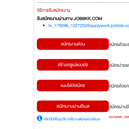
วิธีการรับสมัครงาน
รับสมัครงานผ่านทาง JOBBKK.COM
hr_179596_1227232@applywork.jobbkk.c
สมัครงานด่วน
สมัครด้วยเ
สร้างเรซูเม่แบบย่อ
สมัครง่ายแ
แนบไฟล์สมัคร
สมัครด้วยก
สมัครงานผ่านอีเมล
สมัครผ่านอี
หมายเหตุ : เฉพ
คลิกที่นี่เพื่อดูวิธีการใช้งานสมัครด้วยอีเมล