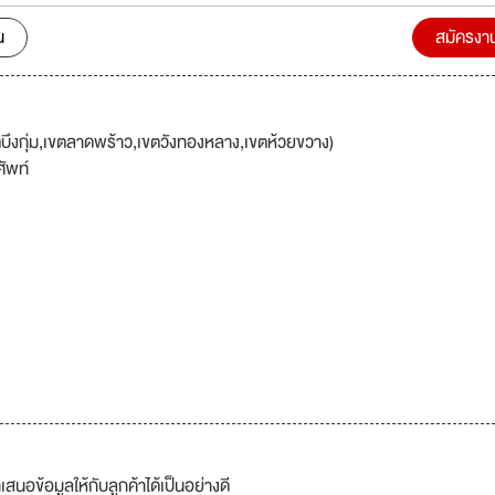
น
สมัครงา
ึงกุ่ม,เขตลาดพร้าว,เขตวังทองหลาง,เขตห้วยขวาง)
ัพท์
นอข้อมูลให้กับลูกค้าได้เป็นอย่างดี