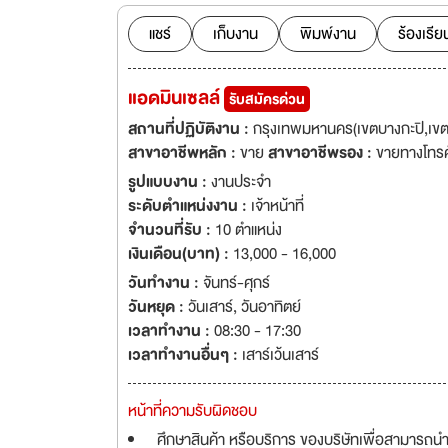
แชร์
เก็บงาน
พิมพ์งาน
ร้องเรีย
แอดมินเซลล์
รับสมัครด่วน
สถานที่ปฏิบัติงาน :
กรุงเทพมหานคร(เขตบางกะปิ,เขตบ
สาขาอาชีพหลัก :
ขาย
สาขาอาชีพรอง :
ขายทางโทรศ
รูปแบบงาน :
งานประจำ
ระดับตำแหน่งงาน :
เจ้าหน้าที่
จำนวนที่รับ :
10 ตำแหน่ง
เงินเดือน(บาท) :
13,000 - 16,000
วันทำงาน :
จันทร์-ศุกร์
วันหยุด :
วันเสาร์
,
วันอาทิตย์
เวลาทำงาน :
08:30 - 17:30
เวลาทำงานอื่นๆ :
เสาร์เว้นเสาร์
หน้าที่ความรับผิดชอบ
ศึกษาสินค้า หรือบริการ ของบริษัทเพื่อสามารถนำเส