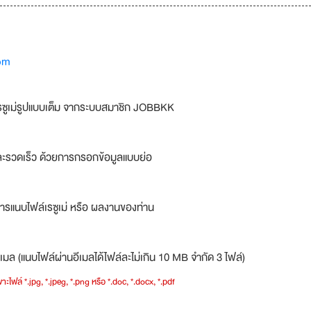
om
รซูเม่รูปแบบเต็ม จากระบบสมาชิก JOBBKK
ละรวดเร็ว ด้วยการกรอกข้อมูลแบบย่อ
ารแนบไฟล์เรซูเม่ หรือ ผลงานของท่าน
เมล (แนบไฟล์ผ่านอีเมลได้ไฟล์ละไม่เกิน 10 MB จำกัด 3 ไฟล์)
าะไฟล์ *.jpg, *.jpeg, *.png หรือ *.doc, *.docx, *.pdf