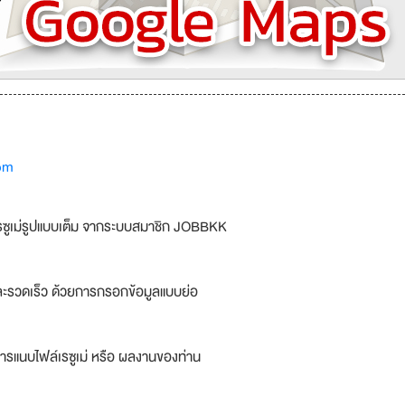
om
รซูเม่รูปแบบเต็ม จากระบบสมาชิก JOBBKK
ละรวดเร็ว ด้วยการกรอกข้อมูลแบบย่อ
ารแนบไฟล์เรซูเม่ หรือ ผลงานของท่าน