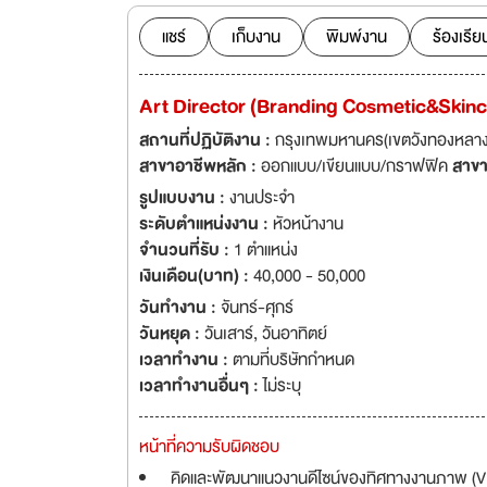
กล้าเข้ามาร่วมงานแ
ความท้าทาย ชอบทำลา
แชร์
เก็บงาน
พิมพ์งาน
ร้องเรีย
ได้เข้าไปอยู่ในตลา
โยบายด้านการบริหาร
Art Director (Branding Cosmetic&Skin
คุณจะภูมิใจในสิ่งที่คุณร่วมกันสร้างก
ทางการเติบโตในสาย
สถานที่ปฏิบัติงาน :
กรุงเทพมหานคร(เขตวังทองหลาง
skills, ภายใต้นโย
สาขาอาชีพหลัก :
ออกแบบ/เขียนแบบ/กราฟฟิค
สาขา
และเติบโตไปพร้อมๆกับองค์กร วิสัยทัศน์การบริหารองค์กร "Hum
รูปแบบงาน :
งานประจำ
asset" -เรามองเห็น
ระดับตำแหน่งงาน :
หัวหน้างาน
ในอาชีพ พร้อมกับธ
จำนวนที่รับ :
1 ตำแหน่ง
รักองค์กร รักควา
เงินเดือน(บาท) :
40,000 - 50,000
ผลิตภัณฑ์ บริการของเราอย่างต่อเนื่อง โอกาสมาถึ
วันทำงาน :
จันทร์-ศุกร์
ชัดเจน รีบส่งประวั
วันหยุด :
วันเสาร์
,
วันอาทิตย์
เวลาทำงาน :
ตามที่บริษัทกำหนด
เวลาทำงานอื่นๆ :
ไม่ระบุ
หน้าที่ความรับผิดชอบ
คิดและพัฒนาแนวงานดีไซน์ของทิศทางงานภาพ (Vis