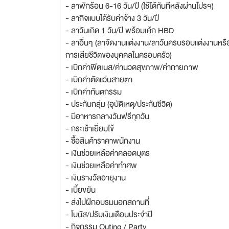
- ลาพักร้อน 6-16 วัน/ปี (ใช้ได้ทันทีหลังผ่านโปรฯ)
- ลากิจแบบได้รับค่าจ้าง 3 วัน/ปี
- ลาวันเกิด 1 วัน/ปี พร้อมเค้ก HBD
- ลาอื่นๆ (ลาจัดงานแต่งงาน/ลาวันครบรอบแต่งงานห
การเสียชีวิตของบุคคลในครอบครัว)
- เบิกค่าฟิตเนส/ค่านวดสุขภาพ/ค่ากายภาพ
- เบิกค่าตัดแว่นสายตา
- เบิกค่าทันตกรรม
- ประกันกลุ่ม (อุบัติเหตุ/ประกันชีวิต)
- มีอาหารกลางวันฟรีทุกวัน
- กระเช้าเยี่ยมไข้
- ซื้อสินค้าราคาพนักงาน
- เงินช่วยเหลือค่าคลอดบุตร
- เงินช่วยเหลือค่าทำศพ
- เงินรางวัลอายุงาน
- เบี้ยขยัน
- ส่งไปฝึกอบรมนอกสถานที่
- โบนัส/ปรับเงินเดือนประจำปี
- กิจกรรม Outing / Party