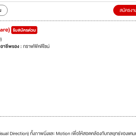
ละแน่นอนจะได้สะสมประสบการณ์ใหม่ๆที่คุณอาจจะหาที่อื่นไม่ได้ ถ้าคุณยังมีไ
ยเป้าหมาย อยากพิสูจน์ตัวเอง และอยากภูมิใจที่ได้เข้ามาเป็นส่วนหนึ่งของบริ
น
สมัครงา
ดหลักทรัพย์ คุณมาถูกที่แล้ว แล้วมาลุยไปด้วยกัน ขอแค่กล้าและมีความฝัน โดยเ
บุคคลากร องค์กรอย่างชัดเจน....ยิ่งกว่าหนัง itaewon class ...start up...
care)
รับสมัครด่วน
ับเรา ขอบคุณค่ะ ทางบริษัท มีวิสัยทัศน์ ที่ชัดเจนด้านสร้างเส้น
งาน ทุกๆตำแหน่งงาน และการพัฒนาบุคคลากรให้มีทักษะด้าน soft skills, Ha
)
บาย "We learn ,We development, We Grow" พนักงานของเราจะได้เรียนรู้สิ่
อาชีพรอง :
กราฟฟิคดีไซน์
an Resources is the best valued
ทรัพยากรบุคคลเป็นสินทรัพย์อันมีค่ายิ่ง -เราต้องการให้บุคคลากรเติบโตก้า
ุรกิจของเรา -เรามองหาสรรหาบุคคลากรที่เป็นคนเก่งและคนดี รับผิดชอบต่อหน
มก้าวหน้า -เราให้ความสำคัญในการพัฒนาทักษะบุคคลากร ควบคู่การพัฒนาสิ
งแล้ว!!หากคุณมองหาบริษัทในฝัน และมีวิสัยทัศน์ที่
ติและผลงานของทางมาตามที่อยู่ด้านล่างได้เลย เรารอคุณอยู่!!!
ual Direction) ทั้งภาพนิ่งและ Motion เพื่อให้สอดคล้องกับกลยุทธ์ของแค