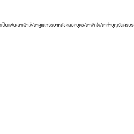
รือเป็นแฟน/ลาเฝ้าไข้/ลาดูแลภรรยาหลังคลอดบุตร/ลาพักใจ/ลาทำบุญวันครบ