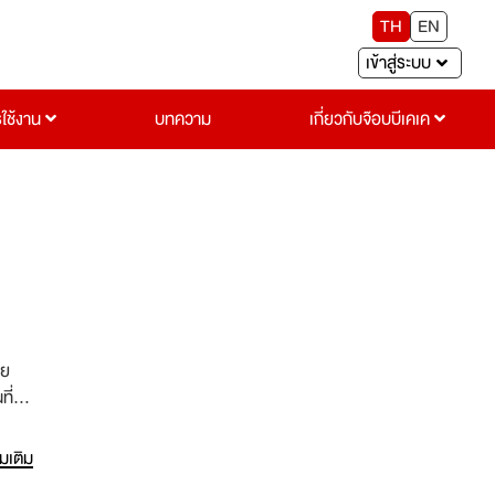
TH
EN
เข้าสู่ระบบ
รใช้งาน
บทความ
เกี่ยวกับจ๊อบบีเคเค
วย
ี่
ก3ปี
่งที่
่มเติม
่คุณ