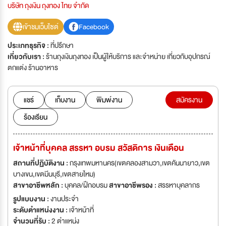
บริษัท ถุงเงิน ถุงทอง ไทย จำกัด
เข้าชมเว็บไซต์
Facebook
ประเภทธุรกิจ :
ที่ปรึกษา
เกี่ยวกับเรา :
ร้านถุงเงินถุงทอง เป็นผู้ให้บริการ และจำหน่าย เกี่ยวกับอุปกรณ์
ตกแต่ง ร้านอาหาร
แชร์
เก็บงาน
พิมพ์งาน
สมัครงาน
ร้องเรียน
เจ้าหน้าที่บุคคล สรรหา อบรม สวัสดิการ เงินเดือน
สถานที่ปฏิบัติงาน :
กรุงเทพมหานคร(เขตคลองสามวา,เขตคันนายาว,เขต
บางเขน,เขตมีนบุรี,เขตสายไหม)
สาขาอาชีพหลัก :
บุคคล/ฝึกอบรม
สาขาอาชีพรอง :
สรรหาบุคลากร
รูปแบบงาน :
งานประจำ
ระดับตำแหน่งงาน :
เจ้าหน้าที่
จำนวนที่รับ :
2 ตำแหน่ง