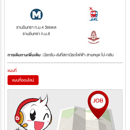
รามอินทรา ก.ม.4 วัชรพล
รามอินทรา ก.ม.6
การเดินทางเพิ่มเติม :
มีรถรับ-ส่งที่สถานีรถไฟฟ้า สายหยุด ไป-กลับ
แผนที่
แผนที่ออนไลน์