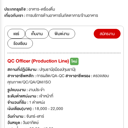
ประเภทธุรกิจ :
อาหาร-เครื่องดื่ม
เกี่ยวกับเรา :
การบริการด้านอาหารในภัตตาคาร/ร้านอาหาร
แชร์
เก็บงาน
พิมพ์งาน
สมัครงาน
ร้องเรียน
QC Officer (Production Line)
ใหม่
สถานที่ปฏิบัติงาน :
ปทุมธานี(เมืองปทุมธานี)
สาขาอาชีพหลัก :
การผลิต/QA-QC
สาขาอาชีพรอง :
ตรวจสอบ
คุณภาพ/QC/QA/QM/ISO
รูปแบบงาน :
งานประจำ
ระดับตำแหน่งงาน :
เจ้าหน้าที่
จำนวนที่รับ :
1 ตำแหน่ง
เงินเดือน(บาท) :
18,000 - 22,000
วันทำงาน :
จันทร์-เสาร์
วันหยุด :
วันอาทิตย์