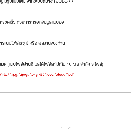
รซูเม่รูปแบบเต็ม จากระบบสมาชิก JOBBKK
ละรวดเร็ว ด้วยการกรอกข้อมูลแบบย่อ
ารแนบไฟล์เรซูเม่ หรือ ผลงานของท่าน
เมล (แนบไฟล์ผ่านอีเมลได้ไฟล์ละไม่เกิน 10 MB จำกัด 3 ไฟล์)
าะไฟล์ *.jpg, *.jpeg, *.png หรือ *.doc, *.docx, *.pdf