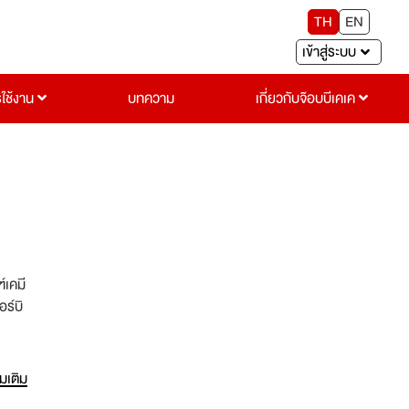
TH
EN
เข้าสู่ระบบ
รใช้งาน
บทความ
เกี่ยวกับจ๊อบบีเคเค
์เคมี
ร์บิ
ัก
่มเติม