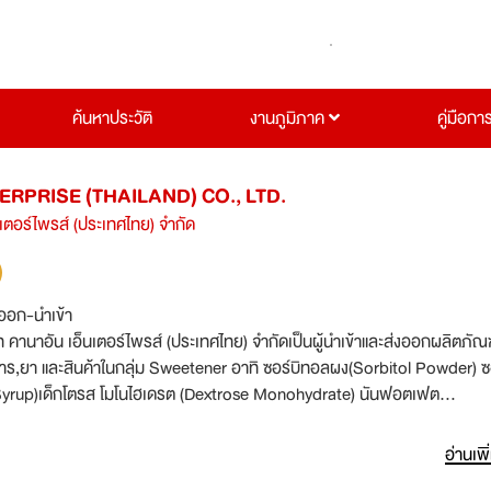
ค้นหาประวัติ
งานภูมิภาค
คู่มือกา
RPRISE (THAILAND) CO., LTD.
นเตอร์ไพรส์ (ประเทศไทย) จำกัด
งออก-นำเข้า
ท คานาอัน เอ็นเตอร์ไพรส์ (ประเทศไทย) จำกัดเป็นผู้นำเข้าและส่งออกผลิตภัณฑ
,ยา และสินค้าในกลุ่ม Sweetener อาทิ ซอร์บิทอลผง(Sorbitol Powder) ซอ
 Syrup)เด็กโตรส โมโนไฮเดรต (Dextrose Monohydrate) นันฟอตเฟต
ความต้องการรับสมัครพนักงานที่มีความกระตือรือร้นพร้อมทำงานหนักและร
รองรับการขยายงานดังนี้
อ่านเพิ