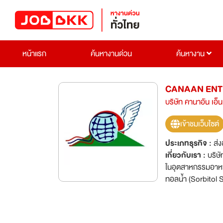
หน้าแรก
ค้นหางานด่วน
ค้นหางาน
CANAAN ENTE
บริษัท คานาอัน เอ็
เข้าชมเว็บไซต์
ประเภทธุรกิจ :
ส่
เกี่ยวกับเรา :
บริษั
ในอุตสาหกรรมอาหาร
ทอลน้ำ (Sorbitol
(Nonphosphate) มี
ความก้าวหน้า เพือ