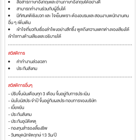
สื่อสารภาษาอังกฤษเเละอ่านภาษาอังกฤษได้อย่างดี
สามารถทำงานร่วมกับผู้อื่นได้
มีทัศนคติเชิงบวก เเละ ใจเย็นเพราะต้องอบรมเเละสอนงานพนักงานคน
อื่น ๆ เพิ่มเติม
เข้าใจเกี่ยวกับเรื่องลำโพงอย่างลึกซึ้ง พูดถึงความเเตกต่างของเสียงได้
เข้าใจทางด้านเสียงเเละอธิบายได้
สวัสดิการ
ค่าทำงานล่วงเวลา
ประกันสังคม
สวัสดิการอื่นๆ
- ปรับขึ้นเงินเดือนทุก 3 เดือน ขึ้นอยู่กับการประเมิน
- เงินโบนัสประจำปี ขึ้นอยู่กับผลประกอบการของบริษัท
- เบี้ยขยัน
- ประกันสังคม
- ประกันอุบัติเหตุ
- กองทุนสำรองเลี้ยงชีพ
- วันหยุดนักขัตฤกษ์ 13 วัน/ปี