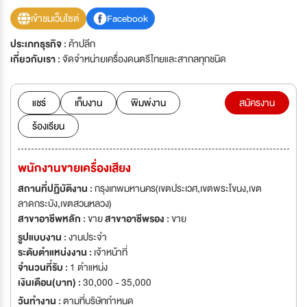
เข้าชมเว็บไซต์
Facebook
ประเภทธุรกิจ :
ค้าปลีก
เกี่ยวกับเรา :
จัดจำหน่ายเครื่องดนตรีไทยและสากลทุกชนิด
แชร์
เก็บงาน
พิมพ์งาน
สมัครงาน
ร้องเรียน
พนักงานขายเครื่องเสียง
สถานที่ปฏิบัติงาน :
กรุงเทพมหานคร(เขตประเวศ,เขตพระโขนง,เขต
ลาดกระบัง,เขตสวนหลวง)
สาขาอาชีพหลัก :
ขาย
สาขาอาชีพรอง :
ขาย
รูปแบบงาน :
งานประจำ
ระดับตำแหน่งงาน :
เจ้าหน้าที่
จำนวนที่รับ :
1 ตำแหน่ง
เงินเดือน(บาท) :
30,000 - 35,000
วันทำงาน :
ตามที่บริษัทกำหนด