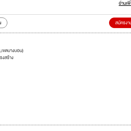
อ่านเพิ
น
สมัครงา
น,เขตบางบอน)
รงสร้าง