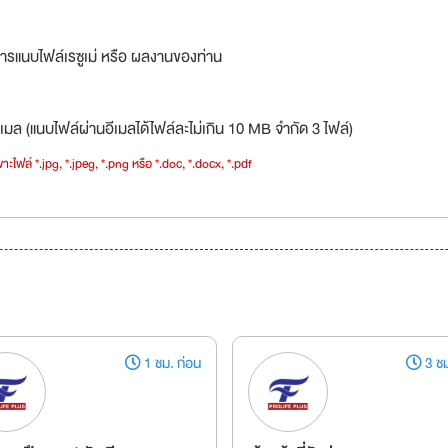
ารแนบไฟล์เรซูเม่ หรือ ผลงานของท่าน
เมล (แนบไฟล์ผ่านอีเมลได้ไฟล์ละไม่เกิน 10 MB จำกัด 3 ไฟล์)
าะไฟล์ *.jpg, *.jpeg, *.png หรือ *.doc, *.docx, *.pdf
1 ชม. ก่อน
3 ชม