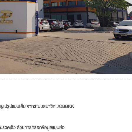
รซูเม่รูปแบบเต็ม จากระบบสมาชิก JOBBKK
ละรวดเร็ว ด้วยการกรอกข้อมูลแบบย่อ