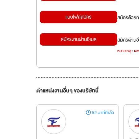
แนบไฟล์สมัคร
สมัครด้วยก
สมัครงานผ่านอีเมล
สมัครผ่านอี
หมายเหตุ : เฉพ
ตำแหน่งงานอื่นๆ ของบริษัทนี้
52 นาทีที่แล้ว