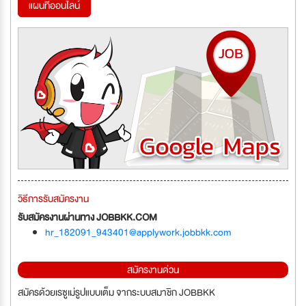
แผนที่ออนไลน์
วิธีการรับสมัครงาน
รับสมัครงานผ่านทาง JOBBKK.COM
hr_182091_943401@applywork.jobbkk.com
สมัครงานด่วน
สมัครด้วยเรซูเม่รูปแบบเต็ม จากระบบสมาชิก JOBBKK