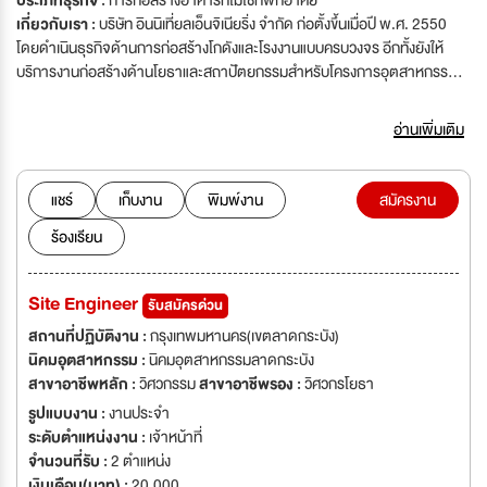
ประเภทธุรกิจ :
การก่อสร้างอาคารที่ไม่ใช่ที่พักอาศัย
เกี่ยวกับเรา :
บริษัท อินนิเที่ยลเอ็นจิเนียริ่ง จำกัด ก่อตั้งขึ้นเมื่อปี พ.ศ. 2550
โดยดำเนินธุรกิจด้านการก่อสร้างโกดังและโรงงานแบบครบวงจร อีกทั้งยังให้
บริการงานก่อสร้างด้านโยธาและสถาปัตยกรรมสำหรับโครงการอุตสาหกรรม
หนัก อาทิ โรงกลั่น โรงไฟฟ้า และโรงงานปิโตรเคมี บริษัท ฯ มุ่งมั่นยกระดับ
คุณภาพและมาตรฐานงานโครงการก่อสร้างระดับกลาง พร้อมเปิดโอกาสให้
อ่านเพิ่มเติม
บุคลากรได้พัฒนาศักยภาพ และเติบโตไปพร้อมกับองค์กรอย่างมั่นคง
แชร์
เก็บงาน
พิมพ์งาน
สมัครงาน
ร้องเรียน
Site Engineer
รับสมัครด่วน
สถานที่ปฏิบัติงาน :
กรุงเทพมหานคร(เขตลาดกระบัง)
นิคมอุตสาหกรรม :
นิคมอุตสาหกรรมลาดกระบัง
สาขาอาชีพหลัก :
วิศวกรรม
สาขาอาชีพรอง :
วิศวกรโยธา
รูปแบบงาน :
งานประจำ
ระดับตำแหน่งงาน :
เจ้าหน้าที่
จำนวนที่รับ :
2 ตำแหน่ง
เงินเดือน(บาท) :
20,000