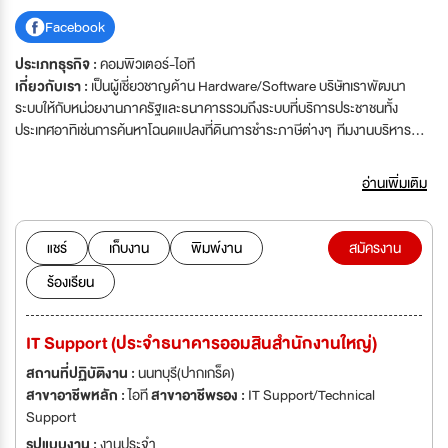
Facebook
ประเภทธุรกิจ :
คอมพิวเตอร์-ไอที
เกี่ยวกับเรา :
เป็นผู้เชี่ยวชาญด้าน Hardware/Software บริษัทเราพัฒนา
ระบบให้กับหน่วยงานภาครัฐและธนาคารรวมถึงระบบที่บริการประชาชนทั้ง
ประเทศอาทิเช่นการค้นหาโฉนดแปลงที่ดินการชำระภาษีต่างๆ ทีมงานบริหาร
จัดการที่เป็นคนรุ่นใหม่ไฟแรงและมีความมั่นคงสูง
อ่านเพิ่มเติม
แชร์
เก็บงาน
พิมพ์งาน
สมัครงาน
ร้องเรียน
IT Support (ประจำธนาคารออมสินสำนักงานใหญ่)
สถานที่ปฏิบัติงาน :
นนทบุรี(ปากเกร็ด)
สาขาอาชีพหลัก :
ไอที
สาขาอาชีพรอง :
IT Support/Technical
Support
รูปแบบงาน :
งานประจำ