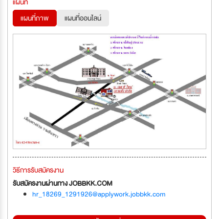
แผนที่
แผนที่ภาพ
แผนที่ออนไลน์
วิธีการรับสมัครงาน
รับสมัครงานผ่านทาง JOBBKK.COM
hr_18269_1291926@applywork.jobbkk.com