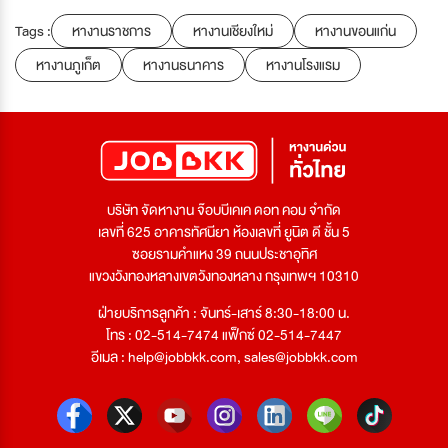
Tags :
หางานราชการ
หางานเชียงใหม่
หางานขอนแก่น
หางานภูเก็ต
หางานธนาคาร
หางานโรงแรม
บริษัท จัดหางาน จ๊อบบีเคเค ดอท คอม จำกัด
เลขที่ 625 อาคารทัศนียา ห้องเลขที่ ยูนิต ดี ชั้น 5
ซอยรามคำแหง 39 ถนนประชาอุทิศ
แขวงวังทองหลางเขตวังทองหลาง กรุงเทพฯ 10310
ฝ่ายบริการลูกค้า : จันทร์-เสาร์ 8:30-18:00 น.
โทร : 02-514-7474 แฟ็กซ์ 02-514-7447
อีเมล :
help@jobbkk.com
,
sales@jobbkk.com