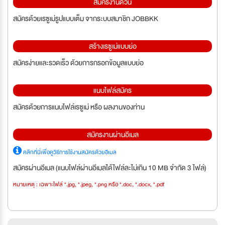
สมัครงานด่วน
สมัครด้วยเรซูเม่รูปแบบเต็ม จากระบบสมาชิก JOBBKK
สร้างเรซูเม่แบบย่อ
สมัครง่ายและรวดเร็ว ด้วยการกรอกข้อมูลแบบย่อ
แนบไฟล์สมัคร
สมัครด้วยการแนบไฟล์เรซูเม่ หรือ ผลงานของท่าน
สมัครงานผ่านอีเมล
คลิกที่นี่เพื่อดูวิธีการใช้งานสมัครด้วยอีเมล
สมัครผ่านอีเมล (แนบไฟล์ผ่านอีเมลได้ไฟล์ละไม่เกิน 10 MB จำกัด 3 ไฟล์)
หมายเหตุ : เฉพาะไฟล์ *.jpg, *.jpeg, *.png หรือ *.doc, *.docx, *.pdf