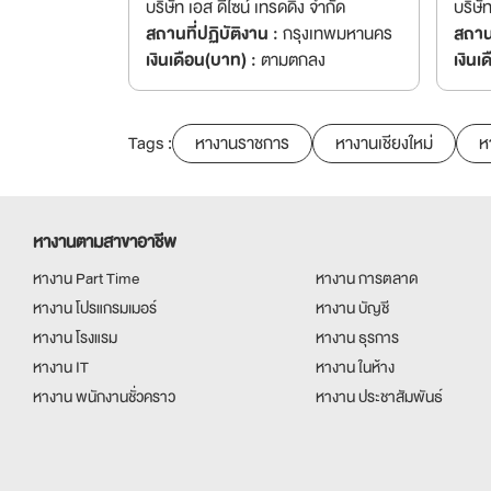
บริษัท เอส ดีไซน์ เทรดดิ้ง จำกัด
บริษั
สถานที่ปฏิบัติงาน :
กรุงเทพมหานคร
สถานท
เงินเดือน(บาท) :
ตามตกลง
เงินเ
Tags :
หางานราชการ
หางานเชียงใหม่
ห
หางานตามสาขาอาชีพ
หางาน Part Time
หางาน การตลาด
หางาน โปรแกรมเมอร์
หางาน บัญชี
หางาน โรงแรม
หางาน ธุรการ
หางาน IT
หางาน ในห้าง
หางาน พนักงานชั่วคราว
หางาน ประชาสัมพันธ์