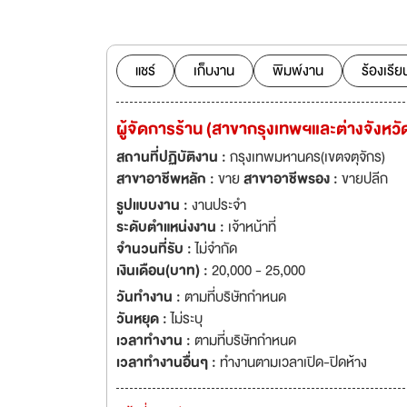
จำหน่ายเสื้อผ้า และ
สาขาทั่วประเทศกว่
ที่มีความรู้ ความ
พร้อมกับเราในตำแหน
แชร์
เก็บงาน
พิมพ์งาน
ร้องเรีย
ผู้จัดการร้าน (สาขากรุงเทพฯและต่างจังหวั
สถานที่ปฏิบัติงาน :
กรุงเทพมหานคร(เขตจตุจักร)
สาขาอาชีพหลัก :
ขาย
สาขาอาชีพรอง :
ขายปลีก
รูปแบบงาน :
งานประจำ
ระดับตำแหน่งงาน :
เจ้าหน้าที่
จำนวนที่รับ :
ไม่จำกัด
เงินเดือน(บาท) :
20,000 - 25,000
วันทำงาน :
ตามที่บริษัทกำหนด
วันหยุด :
ไม่ระบุ
เวลาทำงาน :
ตามที่บริษัทกำหนด
เวลาทำงานอื่นๆ :
ทำงานตามเวลาเปิด-ปิดห้าง