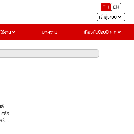
TH
EN
เข้าสู่ระบบ
รใช้งาน
บทความ
เกี่ยวกับจ๊อบบีเคเค
นด์
นเครือ
ชั่น
จัด