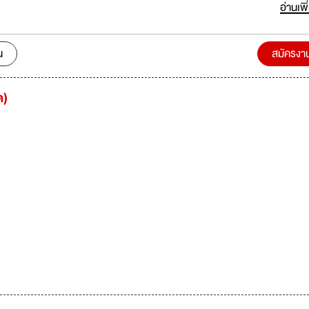
เครื่องแต่งกายชั้นนำในประเทศ มีแบรนด์เสื้อผ้าเป็นของตัวเอง คือ ZEIN haas e
อ่านเพิ
า 100 สาขา และมีธุรกิจ Resort ในเครือ บริษัทฯ กำลังขยายงาน และมองหาบ
สามารถ และมีความสนใจในงานด้านแฟชั่น มาร่วมสร้างความสำเร็จในปี พ.ศ 255
่งดังต่อไปนี้
น
สมัครงา
ด)