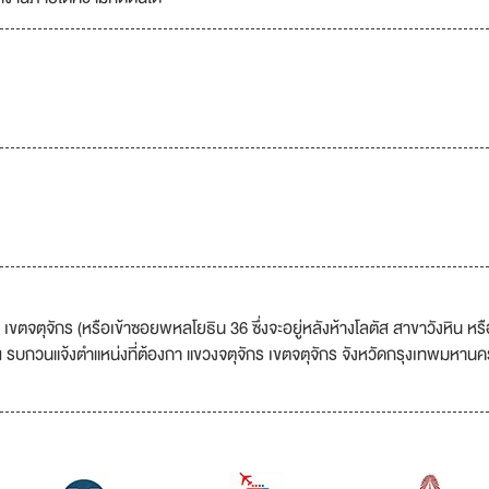
จตุจักร (หรือเข้าซอยพหลโยธิน 36 ซึ่งจะอยู่หลังห้างโลตัส สาขาวังหิน หรื
ฯ รบกวนแจ้งตำแหน่งที่ต้องกา แขวงจตุจักร เขตจตุจักร จังหวัดกรุงเทพมหานค