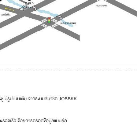
รซูเม่รูปแบบเต็ม จากระบบสมาชิก JOBBKK
ละรวดเร็ว ด้วยการกรอกข้อมูลแบบย่อ