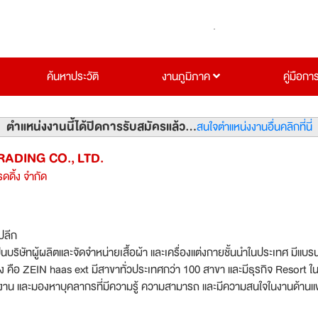
ค้นหาประวัติ
งานภูมิภาค
คู่มือกา
ตำแหน่งงานนี้ได้ปิดการรับสมัครแล้ว...
สนใจตำแหน่งงานอื่นคลิกที่นี่
RADING CO., LTD.
รดดิ้ง จำกัด
ปลีก
็นบริษัทผู้ผลิตและจัดจำหน่ายเสื้อผ้า และเครื่องแต่งกายชั้นนำในประเทศ มีแบร
เอง คือ ZEIN haas ext มีสาขาทั่วประเทศกว่า 100 สาขา และมีธุรกิจ Resort ใ
งาน และมองหาบุคลากรที่มีความรู้ ความสามารถ และมีความสนใจในงานด้านแฟ
ร็จในปี พ.ศ 2555 พร้อมกับเราในตำแหน่งดังต่อไปนี้'เราเป็นบริษัทผู้ผลิตและ