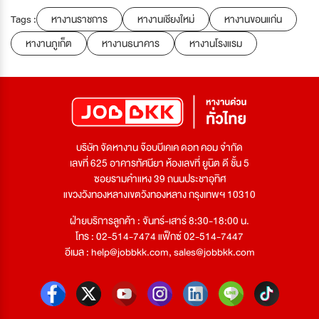
Tags :
หางานราชการ
หางานเชียงใหม่
หางานขอนแก่น
หางานภูเก็ต
หางานธนาคาร
หางานโรงแรม
บริษัท จัดหางาน จ๊อบบีเคเค ดอท คอม จำกัด
เลขที่ 625 อาคารทัศนียา ห้องเลขที่ ยูนิต ดี ชั้น 5
ซอยรามคำแหง 39 ถนนประชาอุทิศ
แขวงวังทองหลางเขตวังทองหลาง กรุงเทพฯ 10310
ฝ่ายบริการลูกค้า : จันทร์-เสาร์ 8:30-18:00 น.
โทร : 02-514-7474 แฟ็กซ์ 02-514-7447
อีเมล :
help@jobbkk.com
,
sales@jobbkk.com