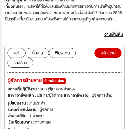
ประเภทธุรกิจ :
การก่อสร้างอาคารที่พักอาศัย
เกี่ยวกับเรา :
-บริษัทได้ก่อตั้งและเริ่มดำเนินกิจการเกี่ยวกับการนำเข้าอุปกรณ์
งานระบบดับเพลิงทุกชนิดเพื่อจำหน่ายและติดตั้ง ตั้งแต่ วันที่ 7 กันยายน 2558
เป็นธุรกิจเกี่ยวกับงานระบบดับเพลิงภายใต้การควบคุมที่ถูกต้องตามหลัก
วิศวกรรม และคุณภาพสินค้าที่ได้รับการรับรองโดยFM,ULซึ่งเป็นมาตรฐาน
สากลระดับโลก เรามีทีมงานผู้เชี่ยวชาญในการติดตั้งระบบ และทีมงานให้บริการ
อ่านเพิ่มเติม
หลังการขายเพื่อดูแลลูกค้า จึงมีลูกค้าสนใจเป็นจำนวนมาก ทำให้กิจการดำเนิน
การและเติบโตอย่างต่อเนื่อง จนถึง ปัจจุบัน...
แชร์
เก็บงาน
พิมพ์งาน
สมัครงาน
ร้องเรียน
ผู้จัดการฝ่ายขาย
รับสมัครด่วน
สถานที่ปฏิบัติงาน :
นนทบุรี(ทุกเขต/อำเภอ)
สาขาอาชีพหลัก :
บริหาร/ผู้จัดการ
สาขาอาชีพรอง :
ผู้จัดการฝ่าย
รูปแบบงาน :
งานประจำ
ระดับตำแหน่งงาน :
ผู้จัดการ
จำนวนที่รับ :
1 ตำแหน่ง
เงินเดือน(บาท) :
ตามตกลง