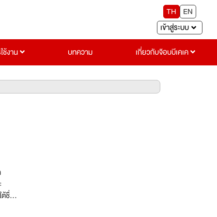
TH
EN
เข้าสู่ระบบ
รใช้งาน
บทความ
เกี่ยวกับจ๊อบบีเคเค
ก
ะ
้ชื่อ
จังหวัด