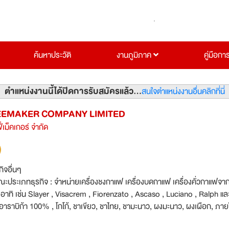
ค้นหาประวัติ
งานภูมิภาค
คู่มือกา
ตำแหน่งงานนี้ได้ปิดการรับสมัครแล้ว...
สนใจตำแหน่งงานอื่นคลิกที่นี่
EEMAKER COMPANY LIMITED
่เม็คเกอร์ จำกัด
กิจอื่นๆ
ณะประเภทธุรกิจ : จำหน่ายเครื่องชงกาแฟ เครื่องบดกาแฟ เครื่องคั่วกาแฟจา
อาทิ เช่น Slayer , Visacrem , Fiorenzato , Ascaso , Luciano , Ralph แล
ราบิก้า 100% , โกโก้, ชาเขียว, ชาไทย, ชามะนาว, ผงมะนาว, ผงเผือก, ภายใต
ัน บริษัท คัฟฟ่าคอฟฟี่เม็คเกอร์ จำกัด มีบริษัทในเครือ โดยมีสำนักงานอยู่ที่ 