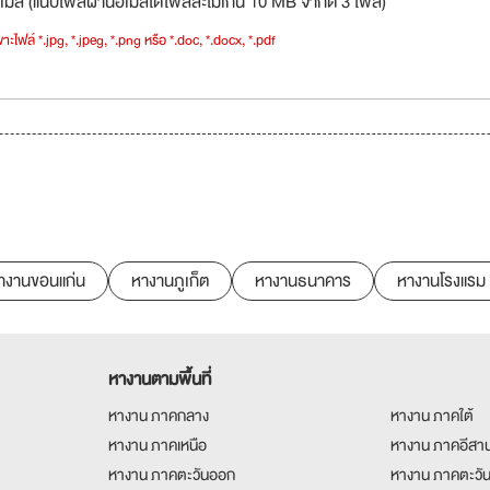
เมล (แนบไฟล์ผ่านอีเมลได้ไฟล์ละไม่เกิน 10 MB จำกัด 3 ไฟล์)
าะไฟล์ *.jpg, *.jpeg, *.png หรือ *.doc, *.docx, *.pdf
างานขอนแก่น
หางานภูเก็ต
หางานธนาคาร
หางานโรงแรม
หางานตามพื้นที่
หางาน ภาคกลาง
หางาน ภาคใต้
หางาน ภาคเหนือ
หางาน ภาคอีสา
หางาน ภาคตะวันออก
หางาน ภาคตะวั