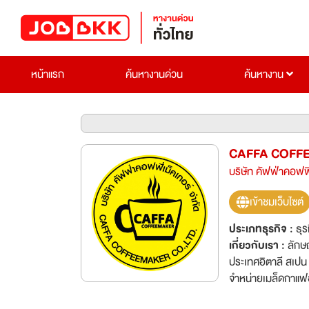
หน้าแรก
ค้นหางานด่วน
ค้นหางาน
CAFFA COFF
บริษัท คัฟฟ่าคอฟฟี
เข้าชมเว็บไซต์
ประเภทธุรกิจ :
ธุร
เกี่ยวกับเรา :
ลักษ
ประเทศอิตาลี สเปน 
จำหน่ายเมล็ดกาแฟอา
แบรนด์คัฟฟ่า ปัจจุบ