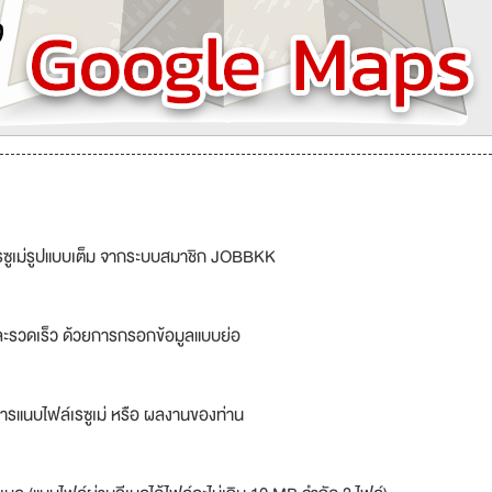
รซูเม่รูปแบบเต็ม จากระบบสมาชิก JOBBKK
ละรวดเร็ว ด้วยการกรอกข้อมูลแบบย่อ
ารแนบไฟล์เรซูเม่ หรือ ผลงานของท่าน