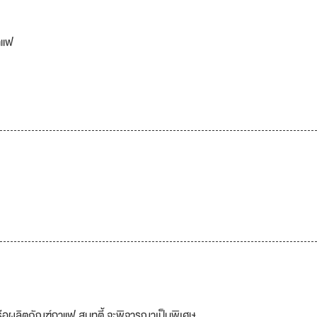
าแฟ
รือผลิตภัณฑ์กาแฟ สมูทตี้ จะพิจารณาเป็นพิเศษ