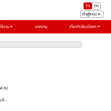
TH
EN
เข้าสู่ระบบ
รใช้งาน
บทความ
เกี่ยวกับจ๊อบบีเคเค
 ชิป
บริษัท
่ง