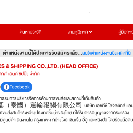
ค้นหาประวัติ
งานภูมิภาค
คู่มือกา
ตำแหน่งงานนี้ได้ปิดการรับสมัครแล้ว...
สนใจตำแหน่งงานอื่นคลิกที่นี่
S & SHIPPING CO.,LTD. (HEAD OFFICE)
ติกส์ แอนด์ ชิปปิ้ง จำกัด
Facebook
จกรรมการบริหารจัดการด้านการขนส่งและสถานที่เก็บสินค้า
泰國）運輸報關有限公司 บริษัท เอชทีซี โลจิสติกส์ แอนด์
์กรขนส่งสินค้าระหว่างประเทศชั้นนำของไทย ที่ได้รับการอนุญาตจากกระทรวง
มีศูนย์ดำเนินงานใน กรุงเทพฯ กว่างโจว เซินเจิ้น อี้อู และหนิงปัว โดยร่วมมือกับ
ั้นนำของโลกอย่าง MAERSK, CMA, RCL, WHL และ SITC เพื่อให้บริการขนส