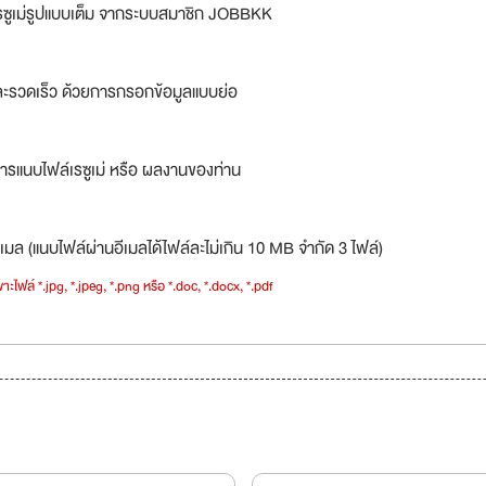
รซูเม่รูปแบบเต็ม จากระบบสมาชิก JOBBKK
ละรวดเร็ว ด้วยการกรอกข้อมูลแบบย่อ
ารแนบไฟล์เรซูเม่ หรือ ผลงานของท่าน
เมล (แนบไฟล์ผ่านอีเมลได้ไฟล์ละไม่เกิน 10 MB จำกัด 3 ไฟล์)
าะไฟล์ *.jpg, *.jpeg, *.png หรือ *.doc, *.docx, *.pdf