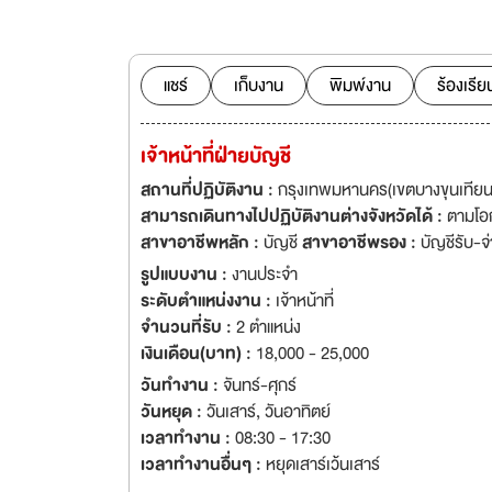
สินค้าอย่างครบวงจร
คอนเทนเนอร์ และดำเ
แชร์
เก็บงาน
พิมพ์งาน
ร้องเรีย
เจ้าหน้าที่ฝ่ายบัญชี
สถานที่ปฏิบัติงาน :
กรุงเทพมหานคร(เขตบางขุนเทียน
สามารถเดินทางไปปฏิบัติงานต่างจังหวัดได้ :
ตามโอ
สาขาอาชีพหลัก :
บัญชี
สาขาอาชีพรอง :
บัญชีรับ-จ
รูปแบบงาน :
งานประจำ
ระดับตำแหน่งงาน :
เจ้าหน้าที่
จำนวนที่รับ :
2 ตำแหน่ง
เงินเดือน(บาท) :
18,000 - 25,000
วันทำงาน :
จันทร์-ศุกร์
วันหยุด :
วันเสาร์
,
วันอาทิตย์
เวลาทำงาน :
08:30 - 17:30
เวลาทำงานอื่นๆ :
หยุดเสาร์เว้นเสาร์