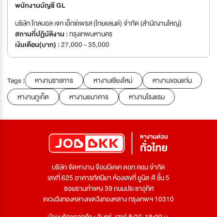
พนักงานบัญชี GL
บริษัท โกลบอล เจท เอ็กซ์เพรส (ไทยแลนด์) จำกัด (สำนักงานใหญ่)
สถานที่ปฏิบัติงาน :
กรุงเทพมหานคร
เงินเดือน(บาท) :
27,000 - 35,000
Tags :
หางานราชการ
หางานเชียงใหม่
หางานขอนแก่น
หางานภูเก็ต
หางานธนาคาร
หางานโรงแรม
บริษัท จัดหางาน จ๊อบบีเคเค ดอท คอม จำกัด
เลขที่ 625 อาคารทัศนียา ห้องเลขที่ ยูนิต ดี ชั้น 5
ซอยรามคำแหง 39 ถนนประชาอุทิศ
แขวงวังทองหลางเขตวังทองหลาง กรุงเทพฯ 10310