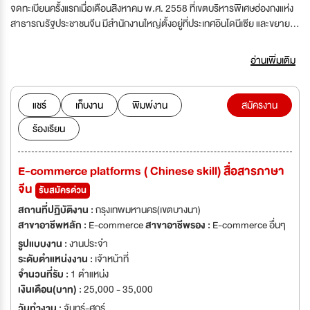
จดทะเบียนครั้งแรกเมื่อเดือนสิงหาคม พ.ศ. 2558 ที่เขตบริหารพิเศษฮ่องกงแห่ง
สาธารณรัฐประชาชนจีน มีสำนักงานใหญ่ตั้งอยู่ที่ประเทศอินโดนีเซีย และขยาย
กิจการไปที่ประเทศมาเลเซีย เวียดนาม ไทย และฟิลิปปินส์ ซึ่งในปีนี้มีแผนขยาย
กิจการให้ครอบคลุมไปที่ประเทศลาว พม่า และกัมพูชา J&T Express ใช้สโลแกน
อ่านเพิ่มเติม
เป็นหลักในการดำเนินกิจการว่า “Express Your Online Business” เพื่อ
อำนวยความสะดวกให้กับผู้ประกอบธุรกิจออนไลน์ ให้ได้รับบริการที่รวดเร็วและมี
ประสิทธิภาพ ขับเคลื่อนให้คู่ค้าของบริษัทสามารถเติบโตอย่างมั่นคงและแข็งแกร่ง
แชร์
เก็บงาน
พิมพ์งาน
สมัครงาน
พร้อมทั้งยึดมั่นในหน้าที่ แบ่งปัน บริการ ความรับผิดชอบและทิศทางของผลลัพธ์
ร้องเรียน
เป็นหลักสำคัญในการทำงาน โดยมุ่งเน้นเป็นธุรกิจขนส่งพัสดุด่วนที่ดีที่สุดใน
เอเชียตะวันออกเฉียงใต้ ตลอดระยะเวลากว่า 3 ปีที่ประกอบกิจการ J&T
Express ได้รับรางวัลชนะเลิศ TOP BRAND AWARD ในปี 2561 และเป็นบริษัท
E-commerce platforms ( Chinese skill) สื่อสารภาษา
ขนส่งพัสดุด่วนที่ใหญ่เป็นอันดับสองในประเทศอินโดนีเซีย
จีน
รับสมัครด่วน
สถานที่ปฏิบัติงาน :
กรุงเทพมหานคร(เขตบางนา)
สาขาอาชีพหลัก :
E-commerce
สาขาอาชีพรอง :
E-commerce อื่นๆ
รูปแบบงาน :
งานประจำ
ระดับตำแหน่งงาน :
เจ้าหน้าที่
จำนวนที่รับ :
1 ตำแหน่ง
เงินเดือน(บาท) :
25,000 - 35,000
วันทำงาน :
จันทร์-ศุกร์