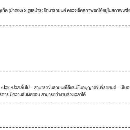
์ภูเก็ต (ป่าตอง) 2.ดูแลบำรุงรักษารถยนต์ ตรวจเช็คสภาพรถให้อยู่ในสภาพพร้อ
 /ปวช /ปวส.ขึ้นไป - สามารถขับรถยนต์ได้และมีใบอนุญาติขับขี่รถยนต์ - มีใบอ
นบริการ มีความรับผิดชอบ สามารถทำงานล่วงเวลาได้