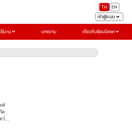
TH
EN
เข้าสู่ระบบ
รใช้งาน
บทความ
เกี่ยวกับจ๊อบบีเคเค
นย์
กัด
ศ ให้
ั้งภาค