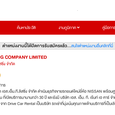
ค้นหาประวัติ
งานภูมิภาค
คู่มือกา
ตำแหน่งงานนี้ได้ปิดการรับสมัครแล้ว...
สนใจตำแหน่งงานอื่นคลิกที่นี่
NG COMPANY LIMITED
สซิ่ง จำกัด
ิการ
ท เอส.เอ็ม.ที.ลิสซิ่ง จำกัด ดำเนินธุรกิจขายรถยนต์ใหม่ยี่ห้อ NISSAN พร้อมศู
ี่เปิดบริการมานานกว่า 30 ปี และยังมี บริษัท เอส. เอ็ม. ที. เร้นท์ เอ คาร์ จำ
จาก Drive Car Rental เป็นบริษัท รถเช่าที่มุ่งเน้นคุณภาพด้านบริการที่เป็นเลิ
ะยะสั้นสำหรับลูกค้าคนไทย และ ชาวต่างชาติ เช่าระยะยาว สำหรับบริษัท องค์กรท