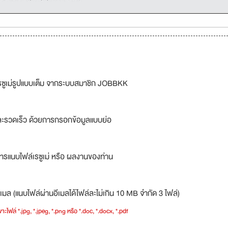
รซูเม่รูปแบบเต็ม จากระบบสมาชิก JOBBKK
ละรวดเร็ว ด้วยการกรอกข้อมูลแบบย่อ
ารแนบไฟล์เรซูเม่ หรือ ผลงานของท่าน
เมล (แนบไฟล์ผ่านอีเมลได้ไฟล์ละไม่เกิน 10 MB จำกัด 3 ไฟล์)
าะไฟล์ *.jpg, *.jpeg, *.png หรือ *.doc, *.docx, *.pdf