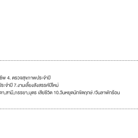
ยงชีพ 4. ตรวจสุขภาพประจำปี
ะจำปี 7.งานเลี้ยงสังสรรค์ปีใหม่
า,สามี,ภรรยา,บุตร เสียชีวิต 10.วันหยุดนักขัตฤกษ์ /วันลาพักร้อน