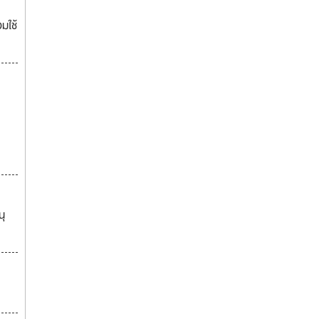
มใช้
นุ