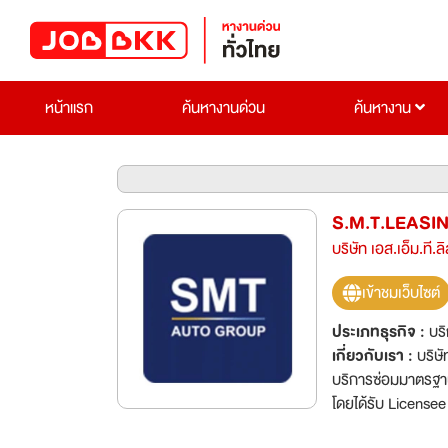
หน้าแรก
ค้นหางานด่วน
ค้นหางาน
S.M.T.LEASI
บริษัท เอส.เอ็ม.ที.ลิ
เข้าชมเว็บไซต์
ประเภทธุรกิจ :
บร
เกี่ยวกับเรา :
บริษั
บริการซ่อมมาตรฐาน ท
โดยได้รับ Licensee 
บริการเช่ารถ ทั้งร