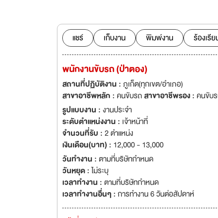
รัฐ และ เอกชน ในนาม
มีสาขาประจำสนามบิ
เชียงราย เชียงใหม่ 
NISSAN พร้อมศูนย์
แชร์
เก็บงาน
พิมพ์งาน
ร้องเรีย
พนักงานขับรถ (ป่าตอง)
สถานที่ปฏิบัติงาน :
ภูเก็ต(ทุกเขต/อำเภอ)
สาขาอาชีพหลัก :
คนขับรถ
สาขาอาชีพรอง :
คนขับร
รูปแบบงาน :
งานประจำ
ระดับตำแหน่งงาน :
เจ้าหน้าที่
จำนวนที่รับ :
2 ตำแหน่ง
เงินเดือน(บาท) :
12,000 - 13,000
วันทำงาน :
ตามที่บริษัทกำหนด
วันหยุด :
ไม่ระบุ
เวลาทำงาน :
ตามที่บริษัทกำหนด
เวลาทำงานอื่นๆ :
การทำงาน 6 วันต่อสัปดาห์