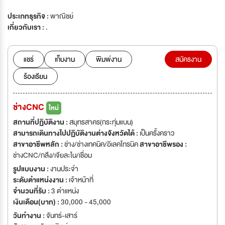
ประเภทธุรกิจ :
พาณิชย์
เกี่ยวกับเรา :
.
แชร์
เก็บงาน
พิมพ์งาน
สมัครงาน
ร้องเรียน
ช่างCNC
ใหม่
สถานที่ปฏิบัติงาน :
สมุทรสาคร(กระทุ่มแบน)
สามารถเดินทางไปปฏิบัติงานต่างจังหวัดได้ :
เป็นครั้งคราว
สาขาอาชีพหลัก :
ช่าง/ช่างเทคนิค/อิเลคโทรนิค
สาขาอาชีพรอง :
ช่างCNC/กลึง/เจียละไน/เชื่อม
รูปแบบงาน :
งานประจำ
ระดับตำแหน่งงาน :
เจ้าหน้าที่
จำนวนที่รับ :
3 ตำแหน่ง
เงินเดือน(บาท) :
30,000 - 45,000
วันทำงาน :
จันทร์-เสาร์