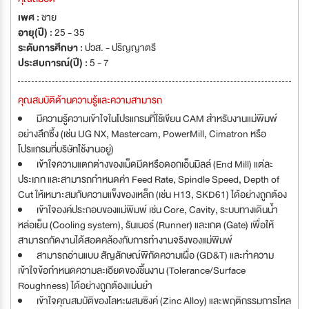
เพศ :
ชาย
อายุ(ปี) :
25 - 35
ระดับการศึกษา :
ปวส. - ปริญญาตรี
ประสบการณ์(ปี) :
5 - 7
คุณสมบัติด้านความรู้และความสามารถ
มีความรู้ความเข้าใจในโปรแกรมที่ใช้เขียน CAM สำหรับงานแม่พิมพ์
อย่างลึกซึ้ง (เช่น UG NX, Mastercam, PowerMill, Cimatron หรือ
โปรแกรมที่บริษัทใช้งานอยู่)
เข้าใจความแตกต่างของเม็ดมีดหรือดอกเอ็นมิลล์ (End Mill) แต่ละ
ประเภท และสามารถกำหนดค่า Feed Rate, Spindle Speed, Depth of
Cut ให้เหมาะสมกับความแข็งของเหล็ก (เช่น H13, SKD61) ได้อย่างถูกต้อง
เข้าใจองค์ประกอบของแม่พิมพ์ เช่น Core, Cavity, ระบบทางเดินน้ำ
หล่อเย็น (Cooling system), รันเนอร์ (Runner) และเกต (Gate) เพื่อให้
สามารถกัดงานได้สอดคล้องกับการทำงานจริงของแม่พิมพ์
สามารถอ่านแบบ สัญลักษณ์พิกัดความเผื่อ (GD&T) และทำความ
เข้าใจข้อกำหนดความละเอียดของชิ้นงาน (Tolerance/Surface
Roughness) ได้อย่างถูกต้องแม่นยำ
เข้าใจคุณสมบัติของโลหะผสมซิงค์ (Zinc Alloy) และพฤติกรรมการไหล