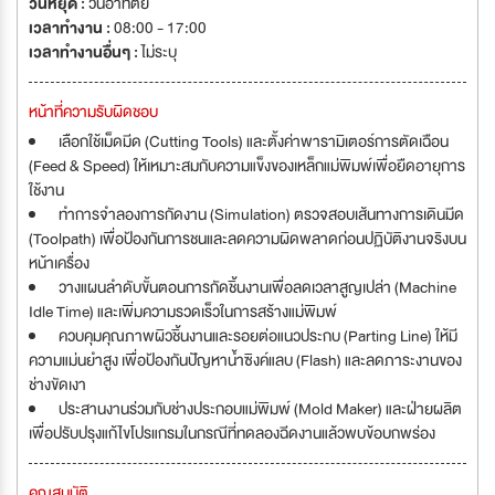
วันหยุด :
วันอาทิตย์
เวลาทำงาน :
08:00 - 17:00
เวลาทำงานอื่นๆ :
ไม่ระบุ
หน้าที่ความรับผิดชอบ
เลือกใช้เม็ดมีด (Cutting Tools) และตั้งค่าพารามิเตอร์การตัดเฉือน
(Feed & Speed) ให้เหมาะสมกับความแข็งของเหล็กแม่พิมพ์เพื่อยืดอายุการ
ใช้งาน
ทำการจำลองการกัดงาน (Simulation) ตรวจสอบเส้นทางการเดินมีด
(Toolpath) เพื่อป้องกันการชนและลดความผิดพลาดก่อนปฏิบัติงานจริงบน
หน้าเครื่อง
วางแผนลำดับขั้นตอนการกัดชิ้นงานเพื่อลดเวลาสูญเปล่า (Machine
Idle Time) และเพิ่มความรวดเร็วในการสร้างแม่พิมพ์
ควบคุมคุณภาพผิวชิ้นงานและรอยต่อแนวประกบ (Parting Line) ให้มี
ความแม่นยำสูง เพื่อป้องกันปัญหาน้ำซิงค์แลบ (Flash) และลดภาระงานของ
ช่างขัดเงา
ประสานงานร่วมกับช่างประกอบแม่พิมพ์ (Mold Maker) และฝ่ายผลิต
เพื่อปรับปรุงแก้ไขโปรแกรมในกรณีที่ทดลองฉีดงานแล้วพบข้อบกพร่อง
คุณสมบัติ