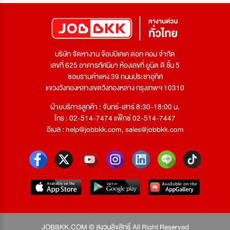
บริษัท จัดหางาน จ๊อบบีเคเค ดอท คอม จำกัด
เลขที่ 625 อาคารทัศนียา ห้องเลขที่ ยูนิต ดี ชั้น 5
ซอยรามคำแหง 39 ถนนประชาอุทิศ
แขวงวังทองหลางเขตวังทองหลาง กรุงเทพฯ 10310
ฝ่ายบริการลูกค้า : จันทร์-เสาร์ 8:30-18:00 น.
โทร : 02-514-7474 แฟ็กซ์ 02-514-7447
อีเมล :
help@jobbkk.com
,
sales@jobbkk.com
JOBBKK.COM © สงวนลิขสิทธิ์ All Right Reserved