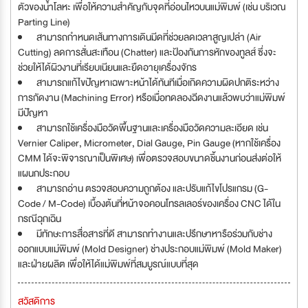
ตัวของน้ำโลหะ เพื่อให้ความสำคัญกับจุดที่อ่อนไหวบนแม่พิมพ์ (เช่น บริเวณ
Parting Line)
สามารถกำหนดเส้นทางการเดินมีดที่ช่วยลดเวลาสูญเปล่า (Air
Cutting) ลดการสั่นสะเทือน (Chatter) และป้องกันการหักของทูลส์ ซึ่งจะ
ช่วยให้ได้ผิวงานที่เรียบเนียนและยืดอายุเครื่องจักร
สามารถแก้ไขปัญหาเฉพาะหน้าได้ทันทีเมื่อเกิดความผิดปกติระหว่าง
การกัดงาน (Machining Error) หรือเมื่อทดลองฉีดงานแล้วพบว่าแม่พิมพ์
มีปัญหา
สามารถใช้เครื่องมือวัดพื้นฐานและเครื่องมือวัดความละเอียด เช่น
Vernier Caliper, Micrometer, Dial Gauge, Pin Gauge (หากใช้เครื่อง
CMM ได้จะพิจารณาเป็นพิเศษ) เพื่อตรวจสอบขนาดชิ้นงานก่อนส่งต่อให้
แผนกประกอบ
สามารถอ่าน ตรวจสอบความถูกต้อง และปรับแก้ไขโปรแกรม (G-
Code / M-Code) เบื้องต้นที่หน้าจอคอนโทรลเลอร์ของเครื่อง CNC ได้ใน
กรณีฉุกเฉิน
มีทักษะการสื่อสารที่ดี สามารถทำงานและปรึกษาหารือร่วมกับช่าง
ออกแบบแม่พิมพ์ (Mold Designer) ช่างประกอบแม่พิมพ์ (Mold Maker)
และฝ่ายผลิต เพื่อให้ได้แม่พิมพ์ที่สมบูรณ์แบบที่สุด
สวัสดิการ