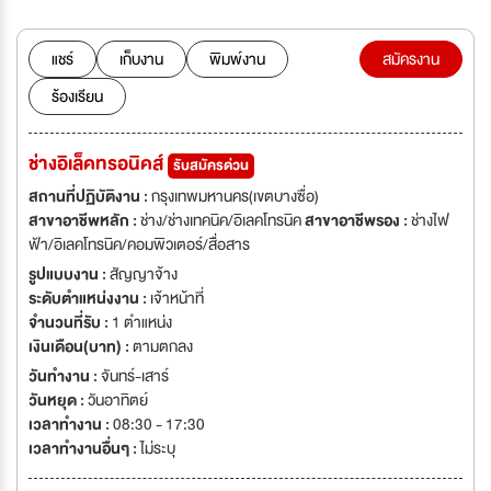
แชร์
เก็บงาน
พิมพ์งาน
สมัครงาน
ร้องเรียน
ช่างอิเล็คทรอนิคส์
รับสมัครด่วน
สถานที่ปฏิบัติงาน :
กรุงเทพมหานคร(เขตบางซื่อ)
สาขาอาชีพหลัก :
ช่าง/ช่างเทคนิค/อิเลคโทรนิค
สาขาอาชีพรอง :
ช่างไฟ
ฟ้า/อิเลคโทรนิค/คอมพิวเตอร์/สื่อสาร
รูปแบบงาน :
สัญญาจ้าง
ระดับตำแหน่งงาน :
เจ้าหน้าที่
จำนวนที่รับ :
1 ตำแหน่ง
เงินเดือน(บาท) :
ตามตกลง
วันทำงาน :
จันทร์-เสาร์
วันหยุด :
วันอาทิตย์
เวลาทำงาน :
08:30 - 17:30
เวลาทำงานอื่นๆ :
ไม่ระบุ