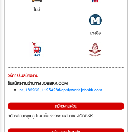
ไม่มี
บางซื่อ
วิธีการรับสมัครงาน
รับสมัครงานผ่านทาง JOBBKK.COM
hr_183963_1195428@applywork.jobbkk.com
สมัครงานด่วน
สมัครด้วยเรซูเม่รูปแบบเต็ม จากระบบสมาชิก JOBBKK