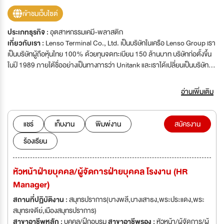
เข้าชมเว็บไซต์
ประเภทธุรกิจ :
อุตสาหกรรมเคมี-พลาสติก
เกี่ยวกับเรา :
Lenso Terminal Co., Ltd. เป็นบริษัทในเครือ Lenso Group เรา
เป็นบริษัทผู้ถือหุ้นไทย 100% ด้วยทุนจดทะเบียน 150 ล้านบาท บริษัทก่อตั้งขึ้น
ในปี 1989 ภายใต้ชื่ออย่างเป็นทางการว่า Unitank และเราได้เปลี่ยนเป็นบริษัท
Lenso Terminal Co., Ltd. ในปี 1994 บริษัทฯ บริการให้เช่าถัง ปัจจุบัน เรามีถัง
ขนาดต่างๆ ทั้งหมด 45 ถัง ตั้งแต่ 250 KL ถึง 2,000 KL ความจุถังเก็บรวมคือ
อ่านเพิ่มเติม
45,100 KL ซึ่งถือเป็นหนึ่งในฟาร์มถังเก็บสารเคมีเหลวที่ใหญ่ที่สุดในกรุงเทพฯ
และปริมณฑล
แชร์
เก็บงาน
พิมพ์งาน
สมัครงาน
ร้องเรียน
หัวหน้าฝ่ายบุคคล/ผู้จัดการฝ่ายบุคคล โรงงาน (HR
Manager)
สถานที่ปฏิบัติงาน :
สมุทรปราการ(บางพลี,บางเสาธง,พระประแดง,พระ
สมุทรเจดีย์,เมืองสมุทรปราการ)
สาขาอาชีพหลัก :
บุคคล/ฝึกอบรม
สาขาอาชีพรอง :
หัวหน้า/ผู้จัดการ/ผู้