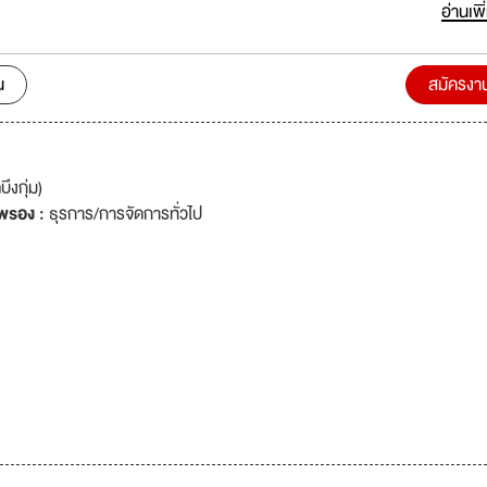
มครองเงินฝาก 2. บริการให้สินเชื่อมีหลักประกัน ในรูปแบบต่าง ๆ เช่น สินเชื่อเพ
อ่านเพิ
อยู่อาศัย สินเชื่อธุรกิจ
น
สมัครงา
งกุ่ม)
พรอง :
ธุรการ/การจัดการทั่วไป