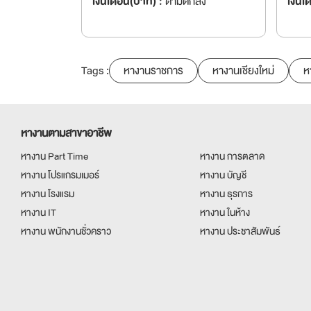
เงินเดือน(บาท) :
ตามตกลง
เงินเ
Tags :
หางานราชการ
หางานเชียงใหม่
ห
หางานตามสาขาอาชีพ
หางาน Part Time
หางาน การตลาด
หางาน โปรแกรมเมอร์
หางาน บัญชี
หางาน โรงแรม
หางาน ธุรการ
หางาน IT
หางาน ในห้าง
หางาน พนักงานชั่วคราว
หางาน ประชาสัมพันธ์