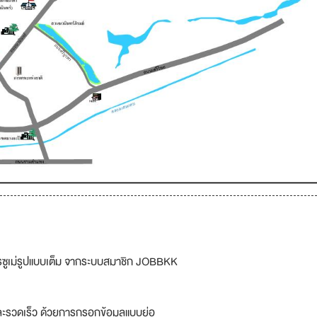
รซูเม่รูปแบบเต็ม จากระบบสมาชิก JOBBKK
ละรวดเร็ว ด้วยการกรอกข้อมูลแบบย่อ