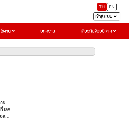
TH
EN
เข้าสู่ระบบ
รใช้งาน
บทความ
เกี่ยวกับจ๊อบบีเคเค
การ
ี่ เลข
มครอง