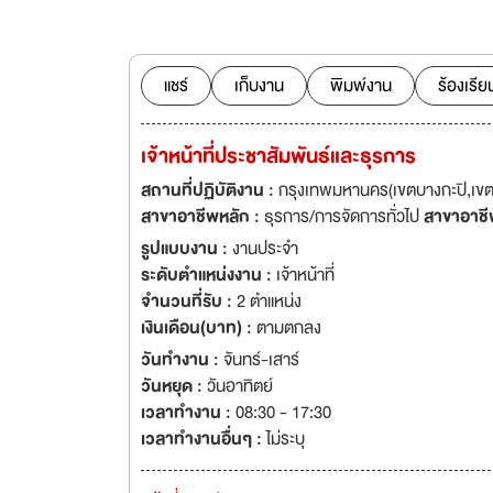
เงินฝากจากสถาบันคุ้
แชร์
เก็บงาน
พิมพ์งาน
ร้องเรีย
เจ้าหน้าที่ประชาสัมพันธ์และธุรการ
สถานที่ปฏิบัติงาน :
กรุงเทพมหานคร(เขตบางกะปิ,เขตบึ
สาขาอาชีพหลัก :
ธุรการ/การจัดการทั่วไป
สาขาอาชี
รูปแบบงาน :
งานประจำ
ระดับตำแหน่งงาน :
เจ้าหน้าที่
จำนวนที่รับ :
2 ตำแหน่ง
เงินเดือน(บาท) :
ตามตกลง
วันทำงาน :
จันทร์-เสาร์
วันหยุด :
วันอาทิตย์
เวลาทำงาน :
08:30 - 17:30
เวลาทำงานอื่นๆ :
ไม่ระบุ