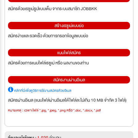
สมัครด้วยเรซูเม่รูปแบบเต็ม จากระบบสมาชิก JOBBKK
สร้างเรซูเม่แบบย่อ
สมัครง่ายและรวดเร็ว ด้วยการกรอกข้อมูลแบบย่อ
แนบไฟล์สมัคร
สมัครด้วยการแนบไฟล์เรซูเม่ หรือ ผลงานของท่าน
สมัครงานผ่านอีเมล
คลิกที่นี่เพื่อดูวิธีการใช้งานสมัครด้วยอีเมล
สมัครผ่านอีเมล (แนบไฟล์ผ่านอีเมลได้ไฟล์ละไม่เกิน 10 MB จำกัด 3 ไฟล์)
หมายเหตุ : เฉพาะไฟล์ *.jpg, *.jpeg, *.png หรือ *.doc, *.docx, *.pdf
จำนวนผู้เข้าชม :
1,020
จำนวน