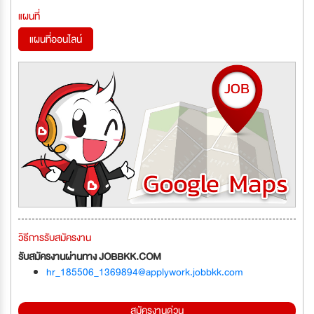
แผนที่
แผนที่ออนไลน์
วิธีการรับสมัครงาน
รับสมัครงานผ่านทาง JOBBKK.COM
hr_185506_1369894@applywork.jobbkk.com
สมัครงานด่วน