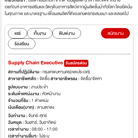
เกี่ยวกับเรา :
บริษัท แอมโก้เวท จำกัด เป็นผู้ผลิต นำเข้า และจัดจำหน่าย
เวชภัณฑ์ อาหารเสริมและวัตถุดิบอาหารสัตว์จากผู้ผลิตชั้นนำทั่วโลก โดยยึดมั่น
ในคุณภาพ และมาตรฐาน เพื่อผลผลิตที่ดีของเกษตรกรเสมอมา และตลอดไป
แชร์
เก็บงาน
พิมพ์งาน
สมัครงาน
ร้องเรียน
Supply Chain Executive
รับสมัครด่วน
สถานที่ปฏิบัติงาน :
กรุงเทพมหานคร(เขตประเวศ)
สาขาอาชีพหลัก :
จัดซื้อ
สาขาอาชีพรอง :
จัดซื้อ/จัดหา
รูปแบบงาน :
งานประจำ
ระดับตำแหน่งงาน :
หัวหน้างาน
จำนวนที่รับ :
1 ตำแหน่ง
เงินเดือน(บาท) :
ตามตกลง
วันทำงาน :
จันทร์-ศุกร์
วันหยุด :
วันเสาร์
,
วันอาทิตย์
เวลาทำงาน :
08:00 - 17:00
เวลาทำงานอื่นๆ :
ไม่ระบุ