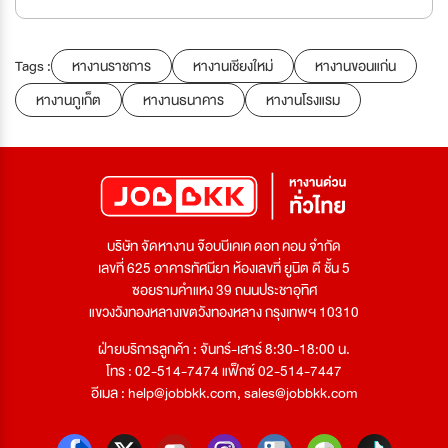
Tags :
หางานราชการ
หางานเชียงใหม่
หางานขอนแก่น
หางานภูเก็ต
หางานธนาคาร
หางานโรงแรม
บริษัท จัดหางาน จ๊อบบีเคเค ดอท คอม จำกัด
เลขที่ 625 อาคารทัศนียา ห้องเลขที่ ยูนิต ดี ชั้น 5
ซอยรามคำแหง 39 ถนนประชาอุทิศ
แขวงวังทองหลางเขตวังทองหลาง กรุงเทพฯ 10310
ฝ่ายบริการลูกค้า : จันทร์-เสาร์ 8:30-18:00 น.
โทร : 02-514-7474 แฟ็กซ์ 02-514-7447
อีเมล :
help@jobbkk.com
,
sales@jobbkk.com